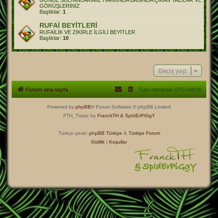
GÖNÜL SULTANLARIMIZ HAKKINDA BASINDA ÇIKAN YAZILAR VE
GÖRÜŞLERİNİZ
Başlıklar:
1
RUFAİ BEYİTLERİ
RUFAİLİK VE ZİKİRLE İLGİLİ BEYİTLER
Başlıklar:
10
Geçiş yap
Forum ana sayfa
Tüm zamanlar
UTC+03:00
Powered by
phpBB
® Forum Software © phpBB Limited
FTH_Tropic by
FranckTH
& SpIdErPiGgY
Türkçe çeviri:
phpBB Türkiye
&
Türkiye Forum
Gizlilik
|
Koşullar