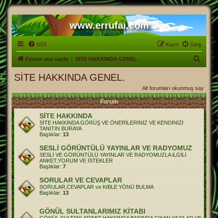
www.errufai.com
SSS
Kayıt
Giriş
A
Forum ana sayfa
SİTE HAKKINDA GENEL.
r
SİTE HAKKINDA GENEL.
a
Alt forumları okunmuş say
Forum
SİTE HAKKINDA
SİTE HAKKINDA GÖRÜŞ VE ÖNERİLERİNİZ VE KENDİNİZİ
TANITIN BURAYA
Başlıklar:
13
SESLİ GÖRÜNTÜLÜ YAYINLAR VE RADYOMUZ
SESLİ VE GÖRÜNTÜLÜ YAYINLAR VE RADYOMUZLA iLGİLİ
ANKET,YORUM VE İSTEKLER
Başlıklar:
7
SORULAR VE CEVAPLAR
SORULAR,CEVAPLAR ve KIBLE YÖNÜ BULMA
Başlıklar:
13
GÖNÜL SULTANLARIMIZ KİTABI