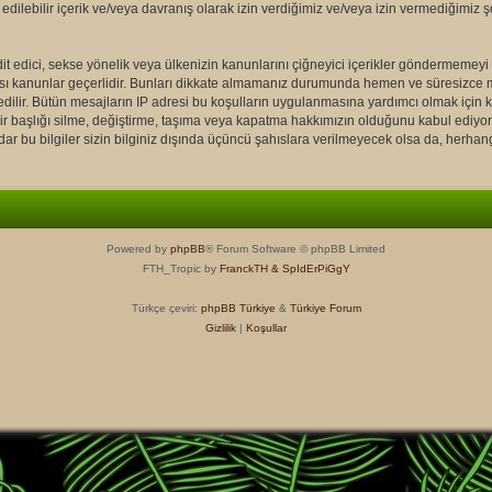
edilebilir içerik ve/veya davranış olarak izin verdiğimiz ve/veya izin vermediğimiz
tehdit edici, sekse yönelik veya ülkenizin kanunlarını çiğneyici içerikler gönderme
rası kanunlar geçerlidir. Bunları dikkate almamanız durumunda hemen ve süresizce
 edilir. Bütün mesajların IP adresi bu koşulların uygulanmasına yardımcı olmak iç
şlığı silme, değiştirme, taşıma veya kapatma hakkımızın olduğunu kabul ediyorsunu
r bu bilgiler sizin bilginiz dışında üçüncü şahıslara verilmeyecek olsa da, herhang
Powered by
phpBB
® Forum Software © phpBB Limited
FTH_Tropic by
FranckTH
& SpIdErPiGgY
Türkçe çeviri:
phpBB Türkiye
&
Türkiye Forum
Gizlilik
|
Koşullar