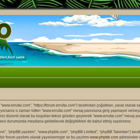
leri,fecri sadık
 "www.errufai.com", "https://forum.errufai.com") tarafından çoğaltılan, yasal olarak sın
etmiyorsanız o zaman lütfen "www.errufai.com" mesaj panosuna giriş yapmayın ve/ve
endiniz düzenli olarak bu koşulları tekrar gözden geçirerek "www.errufai.com" mesaj
esi durumunda meydana gelebilecek değişiklikleri de kabul etmiş sayılırsınız.
ın”, “phpBB yazılımı”, “www.phpbb.com”, “phpBB Limited”, “phpBB Takımları”) tarafın
ir forum yazılımı olarak yayınlanmıştır ve bu yazılımı
www.phpbb.com
adresinden in