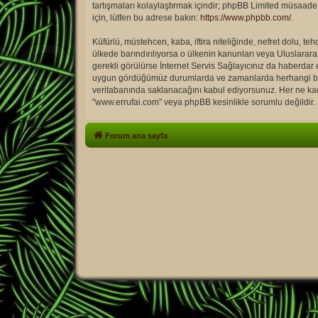
tartışmaları kolaylaştırmak içindir; phpBB Limited müsaade 
için, lütfen bu adrese bakın:
https://www.phpbb.com/
.
Küfürlü, müstehcen, kaba, iftira niteliğinde, nefret dolu, 
ülkede barındırılıyorsa o ülkenin kanunları veya Uluslara
gerekli görülürse İnternet Servis Sağlayıcınız da haberdar
uygun gördüğümüz durumlarda ve zamanlarda herhangi bir ba
veritabanında saklanacağını kabul ediyorsunuz. Her ne kada
"www.errufai.com" veya phpBB kesinlikle sorumlu değildir.
Forum ana sayfa