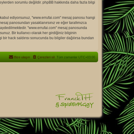
 şeylerden sorumlu değildir. phpBB hakkında daha fazla bilgi
meyi kabul ediyorsunuz, "www.errufai.com" mesaj panosu hangi
 mesaj panosundan yasaklanırsınız ve eğer tarafımızca
in kaydedilmektedir. "www.errufai.com" mesaj panosunda
z. Bir kullanıcı olarak her girdiğiniz bilginin
i bir hack saldırısı sonucunda bu bilgiler dağılırsa bundan
Bize ulaşın
Çerezleri sil
Tüm zamanlar
UTC+03:00