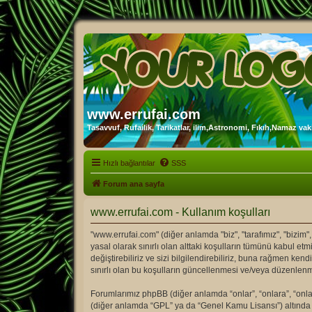
www.errufai.com
Tasavvuf, Rufailik, Tarikatlar, ilim,Astronomi, Fıkıh,Namaz vakit
Hızlı bağlantılar
SSS
Forum ana sayfa
www.errufai.com - Kullanım koşulları
"www.errufai.com" (diğer anlamda "biz", "tarafımız", "bizim",
yasal olarak sınırlı olan alttaki koşulların tümünü kabul 
değiştirebiliriz ve sizi bilgilendirebiliriz, buna rağmen k
sınırlı olan bu koşulların güncellenmesi ve/veya düzenlenm
Forumlarımız phpBB (diğer anlamda “onlar”, “onlara”, “onlar
(diğer anlamda “GPL” ya da “Genel Kamu Lisansı”) altında b