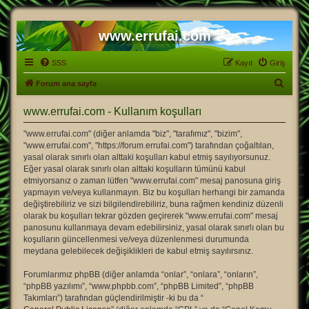
www.errufai.com
SSS
Kayıt
Giriş
A
Forum ana sayfa
r
www.errufai.com - Kullanım koşulları
a
"www.errufai.com" (diğer anlamda "biz", "tarafımız", "bizim",
"www.errufai.com", "https://forum.errufai.com") tarafından çoğaltılan,
yasal olarak sınırlı olan alttaki koşulları kabul etmiş sayılıyorsunuz.
Eğer yasal olarak sınırlı olan alttaki koşulların tümünü kabul
etmiyorsanız o zaman lütfen "www.errufai.com" mesaj panosuna giriş
yapmayın ve/veya kullanmayın. Biz bu koşulları herhangi bir zamanda
değiştirebiliriz ve sizi bilgilendirebiliriz, buna rağmen kendiniz düzenli
olarak bu koşulları tekrar gözden geçirerek "www.errufai.com" mesaj
panosunu kullanmaya devam edebilirsiniz, yasal olarak sınırlı olan bu
koşulların güncellenmesi ve/veya düzenlenmesi durumunda
meydana gelebilecek değişiklikleri de kabul etmiş sayılırsınız.
Forumlarımız phpBB (diğer anlamda “onlar”, “onlara”, “onların”,
“phpBB yazılımı”, “www.phpbb.com”, “phpBB Limited”, “phpBB
Takımları”) tarafından güçlendirilmiştir -ki bu da “