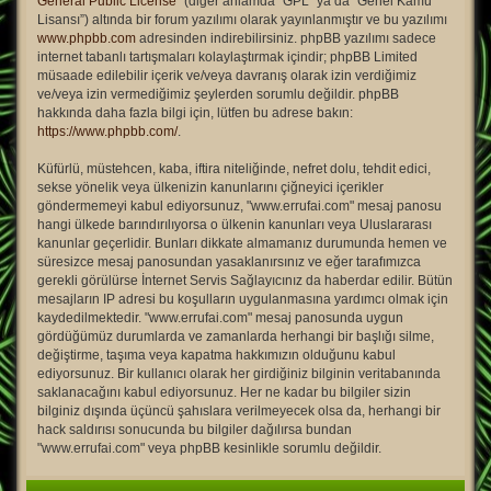
General Public License
” (diğer anlamda “GPL” ya da “Genel Kamu
Lisansı”) altında bir forum yazılımı olarak yayınlanmıştır ve bu yazılımı
www.phpbb.com
adresinden indirebilirsiniz. phpBB yazılımı sadece
internet tabanlı tartışmaları kolaylaştırmak içindir; phpBB Limited
müsaade edilebilir içerik ve/veya davranış olarak izin verdiğimiz
ve/veya izin vermediğimiz şeylerden sorumlu değildir. phpBB
hakkında daha fazla bilgi için, lütfen bu adrese bakın:
https://www.phpbb.com/
.
Küfürlü, müstehcen, kaba, iftira niteliğinde, nefret dolu, tehdit edici,
sekse yönelik veya ülkenizin kanunlarını çiğneyici içerikler
göndermemeyi kabul ediyorsunuz, "www.errufai.com" mesaj panosu
hangi ülkede barındırılıyorsa o ülkenin kanunları veya Uluslararası
kanunlar geçerlidir. Bunları dikkate almamanız durumunda hemen ve
süresizce mesaj panosundan yasaklanırsınız ve eğer tarafımızca
gerekli görülürse İnternet Servis Sağlayıcınız da haberdar edilir. Bütün
mesajların IP adresi bu koşulların uygulanmasına yardımcı olmak için
kaydedilmektedir. "www.errufai.com" mesaj panosunda uygun
gördüğümüz durumlarda ve zamanlarda herhangi bir başlığı silme,
değiştirme, taşıma veya kapatma hakkımızın olduğunu kabul
ediyorsunuz. Bir kullanıcı olarak her girdiğiniz bilginin veritabanında
saklanacağını kabul ediyorsunuz. Her ne kadar bu bilgiler sizin
bilginiz dışında üçüncü şahıslara verilmeyecek olsa da, herhangi bir
hack saldırısı sonucunda bu bilgiler dağılırsa bundan
"www.errufai.com" veya phpBB kesinlikle sorumlu değildir.