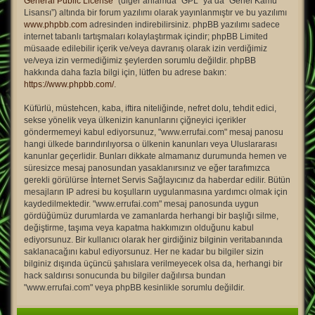
General Public License
” (diğer anlamda “GPL” ya da “Genel Kamu
Lisansı”) altında bir forum yazılımı olarak yayınlanmıştır ve bu yazılımı
www.phpbb.com
adresinden indirebilirsiniz. phpBB yazılımı sadece
internet tabanlı tartışmaları kolaylaştırmak içindir; phpBB Limited
müsaade edilebilir içerik ve/veya davranış olarak izin verdiğimiz
ve/veya izin vermediğimiz şeylerden sorumlu değildir. phpBB
hakkında daha fazla bilgi için, lütfen bu adrese bakın:
https://www.phpbb.com/
.
Küfürlü, müstehcen, kaba, iftira niteliğinde, nefret dolu, tehdit edici,
sekse yönelik veya ülkenizin kanunlarını çiğneyici içerikler
göndermemeyi kabul ediyorsunuz, "www.errufai.com" mesaj panosu
hangi ülkede barındırılıyorsa o ülkenin kanunları veya Uluslararası
kanunlar geçerlidir. Bunları dikkate almamanız durumunda hemen ve
süresizce mesaj panosundan yasaklanırsınız ve eğer tarafımızca
gerekli görülürse İnternet Servis Sağlayıcınız da haberdar edilir. Bütün
mesajların IP adresi bu koşulların uygulanmasına yardımcı olmak için
kaydedilmektedir. "www.errufai.com" mesaj panosunda uygun
gördüğümüz durumlarda ve zamanlarda herhangi bir başlığı silme,
değiştirme, taşıma veya kapatma hakkımızın olduğunu kabul
ediyorsunuz. Bir kullanıcı olarak her girdiğiniz bilginin veritabanında
saklanacağını kabul ediyorsunuz. Her ne kadar bu bilgiler sizin
bilginiz dışında üçüncü şahıslara verilmeyecek olsa da, herhangi bir
hack saldırısı sonucunda bu bilgiler dağılırsa bundan
"www.errufai.com" veya phpBB kesinlikle sorumlu değildir.