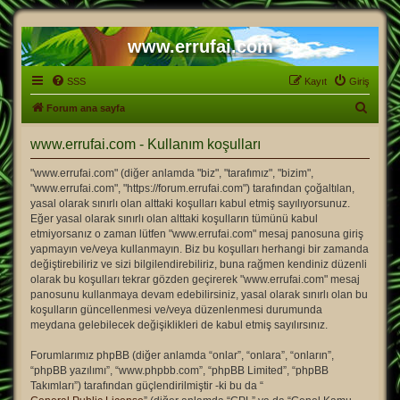
www.errufai.com
SSS
Kayıt
Giriş
A
Forum ana sayfa
r
www.errufai.com - Kullanım koşulları
a
"www.errufai.com" (diğer anlamda "biz", "tarafımız", "bizim",
"www.errufai.com", "https://forum.errufai.com") tarafından çoğaltılan,
yasal olarak sınırlı olan alttaki koşulları kabul etmiş sayılıyorsunuz.
Eğer yasal olarak sınırlı olan alttaki koşulların tümünü kabul
etmiyorsanız o zaman lütfen "www.errufai.com" mesaj panosuna giriş
yapmayın ve/veya kullanmayın. Biz bu koşulları herhangi bir zamanda
değiştirebiliriz ve sizi bilgilendirebiliriz, buna rağmen kendiniz düzenli
olarak bu koşulları tekrar gözden geçirerek "www.errufai.com" mesaj
panosunu kullanmaya devam edebilirsiniz, yasal olarak sınırlı olan bu
koşulların güncellenmesi ve/veya düzenlenmesi durumunda
meydana gelebilecek değişiklikleri de kabul etmiş sayılırsınız.
Forumlarımız phpBB (diğer anlamda “onlar”, “onlara”, “onların”,
“phpBB yazılımı”, “www.phpbb.com”, “phpBB Limited”, “phpBB
Takımları”) tarafından güçlendirilmiştir -ki bu da “