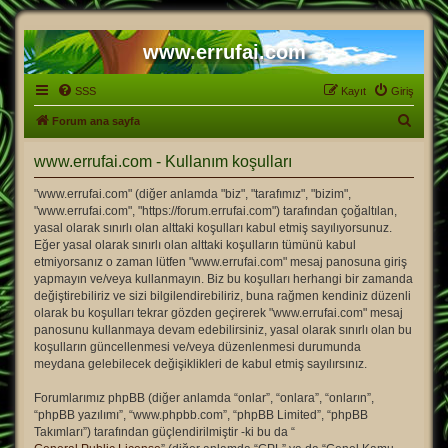
www.errufai.com
SSS
Kayıt
Giriş
A
Forum ana sayfa
r
www.errufai.com - Kullanım koşulları
a
"www.errufai.com" (diğer anlamda "biz", "tarafımız", "bizim",
"www.errufai.com", "https://forum.errufai.com") tarafından çoğaltılan,
yasal olarak sınırlı olan alttaki koşulları kabul etmiş sayılıyorsunuz.
Eğer yasal olarak sınırlı olan alttaki koşulların tümünü kabul
etmiyorsanız o zaman lütfen "www.errufai.com" mesaj panosuna giriş
yapmayın ve/veya kullanmayın. Biz bu koşulları herhangi bir zamanda
değiştirebiliriz ve sizi bilgilendirebiliriz, buna rağmen kendiniz düzenli
olarak bu koşulları tekrar gözden geçirerek "www.errufai.com" mesaj
panosunu kullanmaya devam edebilirsiniz, yasal olarak sınırlı olan bu
koşulların güncellenmesi ve/veya düzenlenmesi durumunda
meydana gelebilecek değişiklikleri de kabul etmiş sayılırsınız.
Forumlarımız phpBB (diğer anlamda “onlar”, “onlara”, “onların”,
“phpBB yazılımı”, “www.phpbb.com”, “phpBB Limited”, “phpBB
Takımları”) tarafından güçlendirilmiştir -ki bu da “