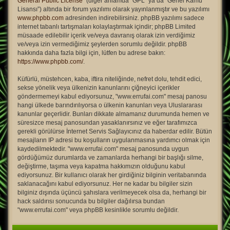
General Public License
” (diğer anlamda “GPL” ya da “Genel Kamu
Lisansı”) altında bir forum yazılımı olarak yayınlanmıştır ve bu yazılımı
www.phpbb.com
adresinden indirebilirsiniz. phpBB yazılımı sadece
internet tabanlı tartışmaları kolaylaştırmak içindir; phpBB Limited
müsaade edilebilir içerik ve/veya davranış olarak izin verdiğimiz
ve/veya izin vermediğimiz şeylerden sorumlu değildir. phpBB
hakkında daha fazla bilgi için, lütfen bu adrese bakın:
https://www.phpbb.com/
.
Küfürlü, müstehcen, kaba, iftira niteliğinde, nefret dolu, tehdit edici,
sekse yönelik veya ülkenizin kanunlarını çiğneyici içerikler
göndermemeyi kabul ediyorsunuz, "www.errufai.com" mesaj panosu
hangi ülkede barındırılıyorsa o ülkenin kanunları veya Uluslararası
kanunlar geçerlidir. Bunları dikkate almamanız durumunda hemen ve
süresizce mesaj panosundan yasaklanırsınız ve eğer tarafımızca
gerekli görülürse İnternet Servis Sağlayıcınız da haberdar edilir. Bütün
mesajların IP adresi bu koşulların uygulanmasına yardımcı olmak için
kaydedilmektedir. "www.errufai.com" mesaj panosunda uygun
gördüğümüz durumlarda ve zamanlarda herhangi bir başlığı silme,
değiştirme, taşıma veya kapatma hakkımızın olduğunu kabul
ediyorsunuz. Bir kullanıcı olarak her girdiğiniz bilginin veritabanında
saklanacağını kabul ediyorsunuz. Her ne kadar bu bilgiler sizin
bilginiz dışında üçüncü şahıslara verilmeyecek olsa da, herhangi bir
hack saldırısı sonucunda bu bilgiler dağılırsa bundan
"www.errufai.com" veya phpBB kesinlikle sorumlu değildir.