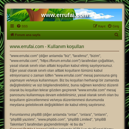
www.errufai.com
SSS
Kayıt
Giriş
A
Forum ana sayfa
r
www.errufai.com - Kullanım koşulları
a
"www.errufai.com" (diğer anlamda "biz", "tarafımız", "bizim",
"www.errufai.com", "https://forum.errufai.com") tarafından çoğaltılan,
yasal olarak sınırlı olan alttaki koşulları kabul etmiş sayılıyorsunuz.
Eğer yasal olarak sınırlı olan alttaki koşulların tümünü kabul
etmiyorsanız o zaman lütfen "www.errufai.com" mesaj panosuna giriş
yapmayın ve/veya kullanmayın. Biz bu koşulları herhangi bir zamanda
değiştirebiliriz ve sizi bilgilendirebiliriz, buna rağmen kendiniz düzenli
olarak bu koşulları tekrar gözden geçirerek "www.errufai.com" mesaj
panosunu kullanmaya devam edebilirsiniz, yasal olarak sınırlı olan bu
koşulların güncellenmesi ve/veya düzenlenmesi durumunda
meydana gelebilecek değişiklikleri de kabul etmiş sayılırsınız.
Forumlarımız phpBB (diğer anlamda “onlar”, “onlara”, “onların”,
“phpBB yazılımı”, “www.phpbb.com”, “phpBB Limited”, “phpBB
Takımları”) tarafından güçlendirilmiştir -ki bu da “