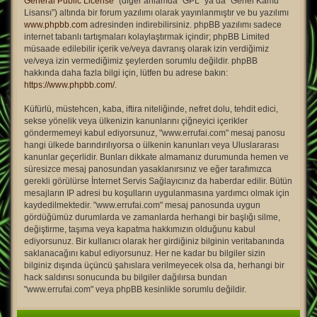
General Public License
” (diğer anlamda “GPL” ya da “Genel Kamu
Lisansı”) altında bir forum yazılımı olarak yayınlanmıştır ve bu yazılımı
www.phpbb.com
adresinden indirebilirsiniz. phpBB yazılımı sadece
internet tabanlı tartışmaları kolaylaştırmak içindir; phpBB Limited
müsaade edilebilir içerik ve/veya davranış olarak izin verdiğimiz
ve/veya izin vermediğimiz şeylerden sorumlu değildir. phpBB
hakkında daha fazla bilgi için, lütfen bu adrese bakın:
https://www.phpbb.com/
.
Küfürlü, müstehcen, kaba, iftira niteliğinde, nefret dolu, tehdit edici,
sekse yönelik veya ülkenizin kanunlarını çiğneyici içerikler
göndermemeyi kabul ediyorsunuz, "www.errufai.com" mesaj panosu
hangi ülkede barındırılıyorsa o ülkenin kanunları veya Uluslararası
kanunlar geçerlidir. Bunları dikkate almamanız durumunda hemen ve
süresizce mesaj panosundan yasaklanırsınız ve eğer tarafımızca
gerekli görülürse İnternet Servis Sağlayıcınız da haberdar edilir. Bütün
mesajların IP adresi bu koşulların uygulanmasına yardımcı olmak için
kaydedilmektedir. "www.errufai.com" mesaj panosunda uygun
gördüğümüz durumlarda ve zamanlarda herhangi bir başlığı silme,
değiştirme, taşıma veya kapatma hakkımızın olduğunu kabul
ediyorsunuz. Bir kullanıcı olarak her girdiğiniz bilginin veritabanında
saklanacağını kabul ediyorsunuz. Her ne kadar bu bilgiler sizin
bilginiz dışında üçüncü şahıslara verilmeyecek olsa da, herhangi bir
hack saldırısı sonucunda bu bilgiler dağılırsa bundan
"www.errufai.com" veya phpBB kesinlikle sorumlu değildir.