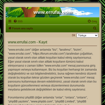
www.errufai.com
SSS
Giriş
A
Forum ana sayfa
r
Dil:
a
www.errufai.com - Kayıt
"www.errufai.com" (diğer anlamda "biz", "tarafımız", "bizim",
"www.errufai.com", "https://forum.errufai.com") tarafından çoğaltılan,
yasal olarak sınırlı olan alttaki koşulları kabul etmiş sayılıyorsunuz.
Eğer yasal olarak sınırlı olan alttaki koşulların tümünü kabul
etmiyorsanız o zaman lütfen "www.errufai.com" mesaj panosuna giriş
yapmayın ve/veya kullanmayın. Biz bu koşulları herhangi bir zamanda
değiştirebiliriz ve sizi bilgilendirebiliriz, buna rağmen kendiniz düzenli
olarak bu koşulları tekrar gözden geçirerek "www.errufai.com" mesaj
panosunu kullanmaya devam edebilirsiniz, yasal olarak sınırlı olan bu
koşulların güncellenmesi ve/veya düzenlenmesi durumunda
meydana gelebilecek değişiklikleri de kabul etmiş sayılırsınız.
Forumlarımız phpBB (diğer anlamda “onlar”, “onlara”, “onların”,
“phpBB yazılımı”, “www.phpbb.com”, “phpBB Limited”, “phpBB