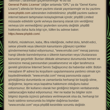
Takımları”) tarafından güçlendirilmiştir -ki bu da “
General Public License
” (diğer anlamda “GPL” ya da “Genel Kamu
Lisansı”) altında bir forum yazılımı olarak yayınlanmıştır ve bu yazılımı
www.phpbb.com
adresinden indirebilirsiniz. phpBB yazılımı sadece
internet tabanlı tartışmaları kolaylaştırmak içindir; phpBB Limited
müsaade edilebilir içerik ve/veya davranış olarak izin verdiğimiz
ve/veya izin vermediğimiz şeylerden sorumlu değildir. phpBB
hakkında daha fazla bilgi için, lütfen bu adrese bakın:
https://www.phpbb.com/
.
Küfürlü, müstehcen, kaba, iftira niteliğinde, nefret dolu, tehdit edici,
sekse yönelik veya ülkenizin kanunlarını çiğneyici içerikler
göndermemeyi kabul ediyorsunuz, "www.errufai.com" mesaj panosu
hangi ülkede barındırılıyorsa o ülkenin kanunları veya Uluslararası
kanunlar geçerlidir. Bunları dikkate almamanız durumunda hemen ve
süresizce mesaj panosundan yasaklanırsınız ve eğer tarafımızca
gerekli görülürse İnternet Servis Sağlayıcınız da haberdar edilir. Bütün
mesajların IP adresi bu koşulların uygulanmasına yardımcı olmak için
kaydedilmektedir. "www.errufai.com" mesaj panosunda uygun
gördüğümüz durumlarda ve zamanlarda herhangi bir başlığı silme,
değiştirme, taşıma veya kapatma hakkımızın olduğunu kabul
ediyorsunuz. Bir kullanıcı olarak her girdiğiniz bilginin veritabanında
saklanacağını kabul ediyorsunuz. Her ne kadar bu bilgiler sizin
bilginiz dışında üçüncü şahıslara verilmeyecek olsa da, herhangi bir
hack saldırısı sonucunda bu bilgiler dağılırsa bundan
"www.errufai.com" veya phpBB kesinlikle sorumlu değildir.