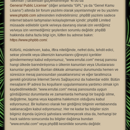
Takımları”) tarafından güçlendirilmiştir -ki bu da “
General Public License
” (diğer anlamda “GPL” ya da “Genel Kamu
Lisansı”) altında bir forum yazılımı olarak yayınlanmıştır ve bu yazılımı
www.phpbb.com
adresinden indirebilirsiniz. phpBB yazılımı sadece
internet tabanlı tartışmaları kolaylaştırmak içindir; phpBB Limited
müsaade edilebilir içerik ve/veya davranış olarak izin verdiğimiz
ve/veya izin vermediğimiz şeylerden sorumlu değildir. phpBB
hakkında daha fazla bilgi için, lütfen bu adrese bakın:
https://www.phpbb.com/
.
Küfürlü, müstehcen, kaba, iftira niteliğinde, nefret dolu, tehdit edici,
sekse yönelik veya ülkenizin kanunlarını çiğneyici içerikler
göndermemeyi kabul ediyorsunuz, "www.errufai.com" mesaj panosu
hangi ülkede barındırılıyorsa o ülkenin kanunları veya Uluslararası
kanunlar geçerlidir. Bunları dikkate almamanız durumunda hemen ve
süresizce mesaj panosundan yasaklanırsınız ve eğer tarafımızca
gerekli görülürse İnternet Servis Sağlayıcınız da haberdar edilir. Bütün
mesajların IP adresi bu koşulların uygulanmasına yardımcı olmak için
kaydedilmektedir. "www.errufai.com" mesaj panosunda uygun
gördüğümüz durumlarda ve zamanlarda herhangi bir başlığı silme,
değiştirme, taşıma veya kapatma hakkımızın olduğunu kabul
ediyorsunuz. Bir kullanıcı olarak her girdiğiniz bilginin veritabanında
saklanacağını kabul ediyorsunuz. Her ne kadar bu bilgiler sizin
bilginiz dışında üçüncü şahıslara verilmeyecek olsa da, herhangi bir
hack saldırısı sonucunda bu bilgiler dağılırsa bundan
"www.errufai.com" veya phpBB kesinlikle sorumlu değildir.