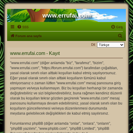
www.errufai.com
SSS
Giriş
A
Forum ana sayfa
r
Dil:
a
www.errufai.com - Kayıt
"www.errufai.com" (diğer anlamda "biz", "tarafımız", "bizim",
"www.errufai.com", "https://forum.errufai.com") tarafından çoğaltılan,
yasal olarak sınırlı olan alttaki koşulları kabul etmiş sayılıyorsunuz.
Eğer yasal olarak sınırlı olan alttaki koşulların tümünü kabul
etmiyorsanız o zaman lütfen "www.errufai.com" mesaj panosuna giriş
yapmayın ve/veya kullanmayın. Biz bu koşulları herhangi bir zamanda
değiştirebiliriz ve sizi bilgilendirebiliriz, buna rağmen kendiniz düzenli
olarak bu koşulları tekrar gözden geçirerek "www.errufai.com" mesaj
panosunu kullanmaya devam edebilirsiniz, yasal olarak sınırlı olan bu
koşulların güncellenmesi ve/veya düzenlenmesi durumunda
meydana gelebilecek değişiklikleri de kabul etmiş sayılırsınız.
Forumlarımız phpBB (diğer anlamda “onlar”, “onlara”, “onların”,
“phpBB yazılımı”, “www.phpbb.com”, “phpBB Limited”, “phpBB