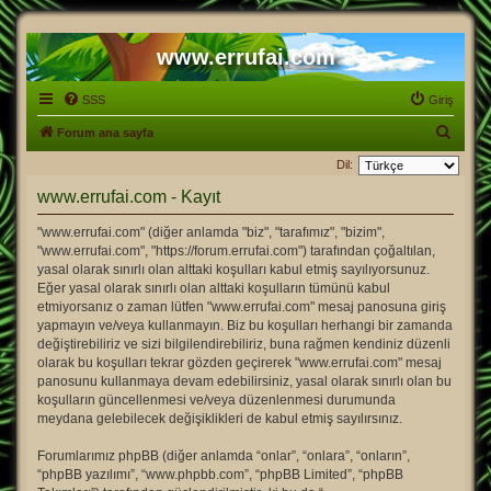
www.errufai.com
SSS
Giriş
A
Forum ana sayfa
r
Dil:
a
www.errufai.com - Kayıt
"www.errufai.com" (diğer anlamda "biz", "tarafımız", "bizim",
"www.errufai.com", "https://forum.errufai.com") tarafından çoğaltılan,
yasal olarak sınırlı olan alttaki koşulları kabul etmiş sayılıyorsunuz.
Eğer yasal olarak sınırlı olan alttaki koşulların tümünü kabul
etmiyorsanız o zaman lütfen "www.errufai.com" mesaj panosuna giriş
yapmayın ve/veya kullanmayın. Biz bu koşulları herhangi bir zamanda
değiştirebiliriz ve sizi bilgilendirebiliriz, buna rağmen kendiniz düzenli
olarak bu koşulları tekrar gözden geçirerek "www.errufai.com" mesaj
panosunu kullanmaya devam edebilirsiniz, yasal olarak sınırlı olan bu
koşulların güncellenmesi ve/veya düzenlenmesi durumunda
meydana gelebilecek değişiklikleri de kabul etmiş sayılırsınız.
Forumlarımız phpBB (diğer anlamda “onlar”, “onlara”, “onların”,
“phpBB yazılımı”, “www.phpbb.com”, “phpBB Limited”, “phpBB