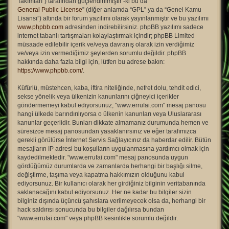
Takımları”) tarafından güçlendirilmiştir -ki bu da “
General Public License
” (diğer anlamda “GPL” ya da “Genel Kamu
Lisansı”) altında bir forum yazılımı olarak yayınlanmıştır ve bu yazılımı
www.phpbb.com
adresinden indirebilirsiniz. phpBB yazılımı sadece
internet tabanlı tartışmaları kolaylaştırmak içindir; phpBB Limited
müsaade edilebilir içerik ve/veya davranış olarak izin verdiğimiz
ve/veya izin vermediğimiz şeylerden sorumlu değildir. phpBB
hakkında daha fazla bilgi için, lütfen bu adrese bakın:
https://www.phpbb.com/
.
Küfürlü, müstehcen, kaba, iftira niteliğinde, nefret dolu, tehdit edici,
sekse yönelik veya ülkenizin kanunlarını çiğneyici içerikler
göndermemeyi kabul ediyorsunuz, "www.errufai.com" mesaj panosu
hangi ülkede barındırılıyorsa o ülkenin kanunları veya Uluslararası
kanunlar geçerlidir. Bunları dikkate almamanız durumunda hemen ve
süresizce mesaj panosundan yasaklanırsınız ve eğer tarafımızca
gerekli görülürse İnternet Servis Sağlayıcınız da haberdar edilir. Bütün
mesajların IP adresi bu koşulların uygulanmasına yardımcı olmak için
kaydedilmektedir. "www.errufai.com" mesaj panosunda uygun
gördüğümüz durumlarda ve zamanlarda herhangi bir başlığı silme,
değiştirme, taşıma veya kapatma hakkımızın olduğunu kabul
ediyorsunuz. Bir kullanıcı olarak her girdiğiniz bilginin veritabanında
saklanacağını kabul ediyorsunuz. Her ne kadar bu bilgiler sizin
bilginiz dışında üçüncü şahıslara verilmeyecek olsa da, herhangi bir
hack saldırısı sonucunda bu bilgiler dağılırsa bundan
"www.errufai.com" veya phpBB kesinlikle sorumlu değildir.