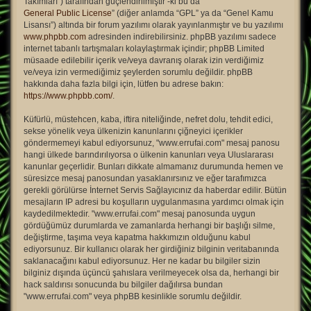
Takımları”) tarafından güçlendirilmiştir -ki bu da “
General Public License
” (diğer anlamda “GPL” ya da “Genel Kamu
Lisansı”) altında bir forum yazılımı olarak yayınlanmıştır ve bu yazılımı
www.phpbb.com
adresinden indirebilirsiniz. phpBB yazılımı sadece
internet tabanlı tartışmaları kolaylaştırmak içindir; phpBB Limited
müsaade edilebilir içerik ve/veya davranış olarak izin verdiğimiz
ve/veya izin vermediğimiz şeylerden sorumlu değildir. phpBB
hakkında daha fazla bilgi için, lütfen bu adrese bakın:
https://www.phpbb.com/
.
Küfürlü, müstehcen, kaba, iftira niteliğinde, nefret dolu, tehdit edici,
sekse yönelik veya ülkenizin kanunlarını çiğneyici içerikler
göndermemeyi kabul ediyorsunuz, "www.errufai.com" mesaj panosu
hangi ülkede barındırılıyorsa o ülkenin kanunları veya Uluslararası
kanunlar geçerlidir. Bunları dikkate almamanız durumunda hemen ve
süresizce mesaj panosundan yasaklanırsınız ve eğer tarafımızca
gerekli görülürse İnternet Servis Sağlayıcınız da haberdar edilir. Bütün
mesajların IP adresi bu koşulların uygulanmasına yardımcı olmak için
kaydedilmektedir. "www.errufai.com" mesaj panosunda uygun
gördüğümüz durumlarda ve zamanlarda herhangi bir başlığı silme,
değiştirme, taşıma veya kapatma hakkımızın olduğunu kabul
ediyorsunuz. Bir kullanıcı olarak her girdiğiniz bilginin veritabanında
saklanacağını kabul ediyorsunuz. Her ne kadar bu bilgiler sizin
bilginiz dışında üçüncü şahıslara verilmeyecek olsa da, herhangi bir
hack saldırısı sonucunda bu bilgiler dağılırsa bundan
"www.errufai.com" veya phpBB kesinlikle sorumlu değildir.