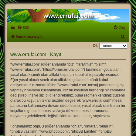
www.errufai.com
SSS
Giriş
A
Forum ana sayfa
r
Dil:
a
www.errufai.com - Kayıt
"www.errufai.com" (diğer anlamda "biz", "tarafımız", "bizim",
"www.errufai.com", "https://forum.errufai.com") tarafından çoğaltılan,
yasal olarak sınırlı olan alttaki koşulları kabul etmiş sayılıyorsunuz.
Eğer yasal olarak sınırlı olan alttaki koşulların tümünü kabul
etmiyorsanız o zaman lütfen "www.errufai.com" mesaj panosuna giriş
yapmayın ve/veya kullanmayın. Biz bu koşulları herhangi bir zamanda
değiştirebiliriz ve sizi bilgilendirebiliriz, buna rağmen kendiniz düzenli
olarak bu koşulları tekrar gözden geçirerek "www.errufai.com" mesaj
panosunu kullanmaya devam edebilirsiniz, yasal olarak sınırlı olan bu
koşulların güncellenmesi ve/veya düzenlenmesi durumunda
meydana gelebilecek değişiklikleri de kabul etmiş sayılırsınız.
Forumlarımız phpBB (diğer anlamda “onlar”, “onlara”, “onların”,
“phpBB yazılımı”, “www.phpbb.com”, “phpBB Limited”, “phpBB