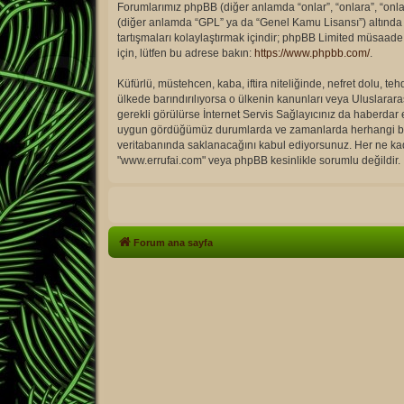
Forumlarımız phpBB (diğer anlamda “onlar”, “onlara”, “onlar
(diğer anlamda “GPL” ya da “Genel Kamu Lisansı”) altında b
tartışmaları kolaylaştırmak içindir; phpBB Limited müsaade 
için, lütfen bu adrese bakın:
https://www.phpbb.com/
.
Küfürlü, müstehcen, kaba, iftira niteliğinde, nefret dolu, 
ülkede barındırılıyorsa o ülkenin kanunları veya Uluslara
gerekli görülürse İnternet Servis Sağlayıcınız da haberdar
uygun gördüğümüz durumlarda ve zamanlarda herhangi bir ba
veritabanında saklanacağını kabul ediyorsunuz. Her ne kada
"www.errufai.com" veya phpBB kesinlikle sorumlu değildir.
Forum ana sayfa