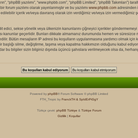
ın”, “phpBB yazılımı”, “www.phpbb.com”, “phpBB Limited”, “phpBB Takımları”) tarafın
ir forum yazılımı olarak yayınlanmıştır ve bu yazılımı
www.phpbb.com
adresinden in
edilebilir içerik ve/veya davranış olarak izin verdiğimiz ve/veya izin vermediğimiz
tehdit edici, sekse yönelik veya ülkenizin kanunlarını çiğneyici içerikler gönderme
rası kanunlar geçerlidir. Bunları dikkate almamanız durumunda hemen ve süresizce
 edilir. Bütün mesajların IP adresi bu koşulların uygulanmasına yardımcı olmak iç
şlığı silme, değiştirme, taşıma veya kapatma hakkımızın olduğunu kabul ediyorsunu
r bu bilgiler sizin bilginiz dışında üçüncü şahıslara verilmeyecek olsa da, herhang
Powered by
phpBB
® Forum Software © phpBB Limited
FTH_Tropic by
FranckTH
& SpIdErPiGgY
Türkçe çeviri:
phpBB Türkiye
&
Türkiye Forum
Gizlilik
|
Koşullar