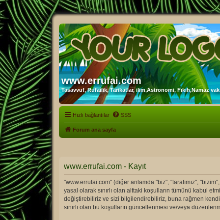
www.errufai.com
Tasavvuf, Rufailik, Tarikatlar, ilim,Astronomi, Fıkıh,Namaz vakit
Hızlı bağlantılar
SSS
Forum ana sayfa
www.errufai.com - Kayıt
"www.errufai.com" (diğer anlamda "biz", "tarafımız", "bizim",
yasal olarak sınırlı olan alttaki koşulların tümünü kabul 
değiştirebiliriz ve sizi bilgilendirebiliriz, buna rağmen k
sınırlı olan bu koşulların güncellenmesi ve/veya düzenlenm