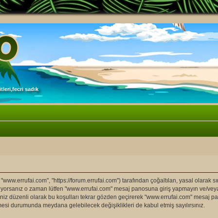
leri,fecri sadık
 "www.errufai.com", "https://forum.errufai.com") tarafından çoğaltılan, yasal olarak sın
etmiyorsanız o zaman lütfen "www.errufai.com" mesaj panosuna giriş yapmayın ve/ve
endiniz düzenli olarak bu koşulları tekrar gözden geçirerek "www.errufai.com" mesaj
esi durumunda meydana gelebilecek değişiklikleri de kabul etmiş sayılırsınız.