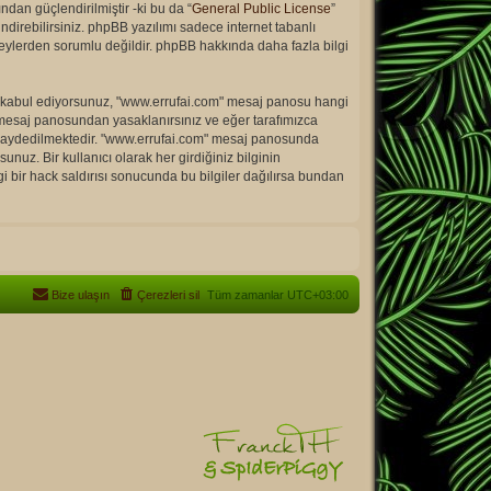
dan güçlendirilmiştir -ki bu da “
General Public License
”
direbilirsiniz. phpBB yazılımı sadece internet tabanlı
 şeylerden sorumlu değildir. phpBB hakkında daha fazla bilgi
meyi kabul ediyorsunuz, "www.errufai.com" mesaj panosu hangi
 mesaj panosundan yasaklanırsınız ve eğer tarafımızca
in kaydedilmektedir. "www.errufai.com" mesaj panosunda
z. Bir kullanıcı olarak her girdiğiniz bilginin
i bir hack saldırısı sonucunda bu bilgiler dağılırsa bundan
Bize ulaşın
Çerezleri sil
Tüm zamanlar
UTC+03:00