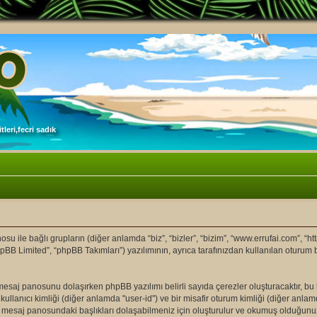
leri,fecri sadık
ile bağlı grupların (diğer anlamda “biz”, “bizler”, “bizim”, “www.errufai.com”, “ht
pBB Limited”, “phpBB Takımları”) yazılımının, ayrıca tarafınızdan kullanılan oturum 
om" mesaj panosunu dolaşırken phpBB yazılımı belirli sayıda çerezler oluşturacaktır, b
ir kullanıcı kimliği (diğer anlamda "user-id") ve bir misafir oturum kimliği (diğer anla
 mesaj panosundaki başlıkları dolaşabilmeniz için oluşturulur ve okumuş olduğunuz b