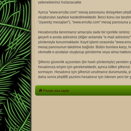
yetenekleriniz hızlanacaktır.
Ayrıca "www.errufai.com" mesaj panosunu dolaşırken phpBB 
oluşturulan sayfalar kastedilmektedir. İkinci konu ise tarafın
"ziyaretçi mesajları"), "www.errufai.com" mesaj panosuna ya
Hesabınızda tanınmanız amacıyla sade bir içerikte isminiz (di
geçerli e-posta adresiniz (diğer anlamda "e-mail adresini
yöntemiyle korunmaktadır. Kayıt işlemi sırasında "www.erruf
mesaj panosunun takdirine bağlıdır. Bütün bunlara karşı, h
otomatik e-postalar oluşturup gönderme veya alma hakkına
Şifreniz güvenlik açısından (bir hash yöntemiyle) yeniden şi
hesabınıza erişim için gerekmektedir, ayrıca lütfen şifrenizi 
sormayın. Hesabınız için şifrenizi unutmanız durumunda, php
daha sonra phpBB yazılımı hesabınız için istenen yeni bir şi
Forum ana sayfa