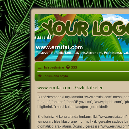
www.errufai.com
Tasavvuf, Rufailik, Tarikatlar, ilim,Astronomi, Fıkıh,Namaz vakit
Hızlı bağlantılar
SSS
Forum ana sayfa
www.errufai.com - Gizlilik ilkeleri
Bu sözleşmedeki açıklamalar “www.errufai.com” mesaj panosu 
“onlara”, “onların”, “phpBB yazılımı”, “www.phpbb.com”, “ph
bilgileriniz”) nasıl kullanılacağını içermektedir.
Bilgileriniz iki konu altında toplanır. İlki, "www.errufai.c
temporary files klasörüne indirilir. İlk iki çerezler sadece b
otomatik olarak atanır. Üçüncü çerez ise "www.errufai.com"