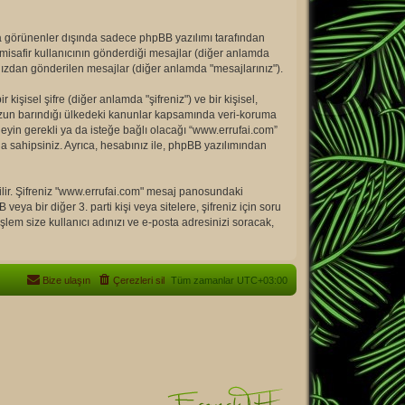
a görünenler dışında sadece phpBB yazılımı tarafından
bir misafir kullanıcının gönderdiği mesajlar (diğer anlamda
ınızdan gönderilen mesajlar (diğer anlamda "mesajlarınız").
işisel şifre (diğer anlamda "şifreniz") ve bir kişisel,
muzun barındığı ülkedeki kanunlar kapsamında veri-koruma
neyin gerekli ya da isteğe bağlı olacağı “www.errufai.com”
a sahipsiniz. Ayrıca, hesabınız ile, phpBB yazılımından
rilir. Şifreniz "www.errufai.com" mesaj panosundaki
veya bir diğer 3. parti kişi veya sitelere, şifreniz için soru
lem size kullanıcı adınızı ve e-posta adresinizi soracak,
Bize ulaşın
Çerezleri sil
Tüm zamanlar
UTC+03:00