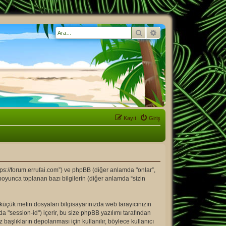
Ara
Gelişmiş arama
Kayıt
Giriş
tps://forum.errufai.com”) ve phpBB (diğer anlamda "onlar”,
boyunca toplanan bazı bilgilerin (diğer anlamda “sizin
u küçük metin dosyaları bilgisayarınızda web tarayıcınızın
mda "session-id") içerir, bu size phpBB yazılımı tarafından
aşlıkların depolanması için kullanılır, böylece kullanıcı