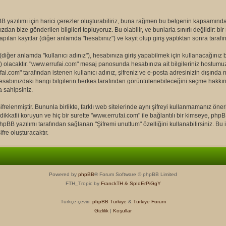
yazılımı için harici çerezler oluşturabiliriz, buna rağmen bu belgenin kapsamınd
ızdan bize gönderilen bilgileri topluyoruz. Bu olabilir, ve bunlarla sınırlı değildir: 
pılan kayıtlar (diğer anlamda "hesabınız") ve kayıt olup giriş yaptıktan sonra taraf
ğer anlamda "kullanıcı adınız"), hesabınıza giriş yapabilmek için kullanacağınız bir k
z") olacaktır. "www.errufai.com" mesaj panosunda hesabınıza ait bilgileriniz hostu
ai.com" tarafından istenen kullanıcı adınız, şifreniz ve e-posta adresinizin dışında 
esabınızdaki hangi bilgilerin herkes tarafından görüntülenebileceğini seçme hakkın
 sahipsiniz.
frelenmiştir. Bununla birlikte, farklı web sitelerinde aynı şifreyi kullanmamanız öne
dikkatli koruyun ve hiç bir surette "www.errufai.com" ile bağlantılı bir kimseye, phpBB 
BB yazılımı tarafından sağlanan "Şifremi unuttum" özelliğini kullanabilirsiniz. Bu iş
fre oluşturacaktır.
Powered by
phpBB
® Forum Software © phpBB Limited
FTH_Tropic by
FranckTH
& SpIdErPiGgY
Türkçe çeviri:
phpBB Türkiye
&
Türkiye Forum
Gizlilik
|
Koşullar