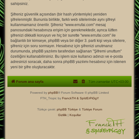
sahipsiniz.
Şifreniz güvenlik açısından (bir hash yöntemiyle) yeniden
şifrelenmiştir. Bununla birlikte, farklı web sitelerinde aynı şifreyi
kullanmamanız önerilir. Şifreniz "www.errufai.com" mesaj
panosundaki hesabınıza erişim için gerekmektedir, ayrıca lütfen
şifrenizi dikkatli koruyun ve hiç bir surette "www.errufai.com" ile
bağlantılı bir kimseye, phpBB veya bir diğer 3. parti kişi veya sitelere,
şifreniz için soru sormayın. Hesabınız için şifrenizi unutmanız
durumunda, phpBB yazılımı tarafından sağlanan "Şifremi unuttum"
özelliğini kullanabilirsiniz. Bu işlem size kullanıcı adınızı ve e-posta
adresinizi soracak, daha sonra phpBB yazılımı hesabınız için istenen
yeni bir şifre oluşturacaktır.
Forum ana sayfa
Tüm zamanlar
UTC+03:00
Powered by
phpBB
® Forum Software © phpBB Limited
FTH_Tropic by
FranckTH
& SpIdErPiGgY
Türkçe çeviri:
phpBB Türkiye
&
Türkiye Forum
Gizlilik
|
Koşullar