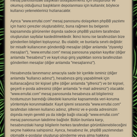
mesaj panosundaki başlıkları dolaşabilmeniz için oluşturulur ve
okumuş olduğunuz başlıkların depolanması için kullanılır, böylece
kullanıcı yetenekleriniz hızlanacaktır.
Ayrıca "www.errufai.com" mesaj panosunu dolaşırken phpBB yazılımı
için harici çerezler oluşturabiliriz, buna rağmen bu belgenin
kapsamında görünenler dışında sadece phpBB yazılımı tarafından
oluşturulan sayfalar kastedilmektedir. İkinci konu ise tarafınızdan bize
gönderilen bilgileri topluyoruz. Bu olabilir, ve bunlarla sınırlı değildir:
bir misafir kullanıcının gönderdiği mesajlar (diğer anlamda "ziyaretçi
mesajları"), "www.errufai.com" mesaj panosuna yapılan kayıtlar (diğer
anlamda "hesabınız") ve kayıt olup giriş yaptıktan sonra tarafınızdan
gönderilen mesajlar (diğer anlamda "mesajlarınız").
Hesabınızda tanınmanız amacıyla sade bir içerikte isminiz (diğer
anlamda "kullanıcı adınız"), hesabınıza giriş yapabilmek için
kullanacağınız bir kişisel şifre (diğer anlamda "şifreniz") ve bir kişisel,
geçerli e-posta adresiniz (diğer anlamda "e-mail adresiniz") olacaktır.
"www.errufai.com" mesaj panosunda hesabınıza ait bilgileriniz
hostumuzun barındığı ülkedeki kanunlar kapsamında veri-koruma
yöntemiyle korunmaktadır. Kayıt işlemi sırasında "www.errufai.com"
tarafından istenen kullanıcı adınız, şifreniz ve e-posta adresinizin
dışında neyin gerekli ya da isteğe bağlı olacağı “www.errufai.com”
mesaj panosunun takdirine bağlıdır. Bütün bunlara karşı,
hesabınızdaki hangi bilgilerin herkes tarafından görüntülenebileceğini
seçme hakkına sahipsiniz. Ayrıca, hesabınız ile, phpBB yazılımından
otomatik e-postalar oluşturup gönderme veya alma hakkına