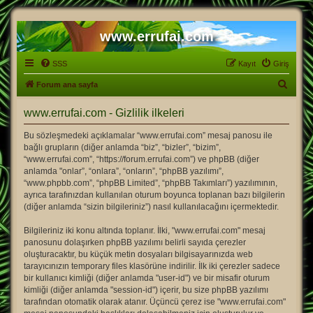
www.errufai.com
SSS
Kayıt
Giriş
A
Forum ana sayfa
r
www.errufai.com - Gizlilik ilkeleri
a
Bu sözleşmedeki açıklamalar “www.errufai.com” mesaj panosu ile
bağlı grupların (diğer anlamda “biz”, “bizler”, “bizim”,
“www.errufai.com”, “https://forum.errufai.com”) ve phpBB (diğer
anlamda "onlar”, “onlara”, “onların”, “phpBB yazılımı”,
“www.phpbb.com”, “phpBB Limited”, “phpBB Takımları”) yazılımının,
ayrıca tarafınızdan kullanılan oturum boyunca toplanan bazı bilgilerin
(diğer anlamda “sizin bilgileriniz”) nasıl kullanılacağını içermektedir.
Bilgileriniz iki konu altında toplanır. İlki, "www.errufai.com" mesaj
panosunu dolaşırken phpBB yazılımı belirli sayıda çerezler
oluşturacaktır, bu küçük metin dosyaları bilgisayarınızda web
tarayıcınızın temporary files klasörüne indirilir. İlk iki çerezler sadece
bir kullanıcı kimliği (diğer anlamda "user-id") ve bir misafir oturum
kimliği (diğer anlamda "session-id") içerir, bu size phpBB yazılımı
tarafından otomatik olarak atanır. Üçüncü çerez ise "www.errufai.com"