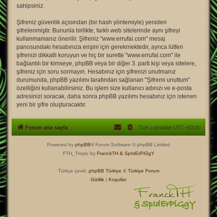
sahipsiniz.
Şifreniz güvenlik açısından (bir hash yöntemiyle) yeniden
şifrelenmiştir. Bununla birlikte, farklı web sitelerinde aynı şifreyi
kullanmamanız önerilir. Şifreniz "www.errufai.com" mesaj
panosundaki hesabınıza erişim için gerekmektedir, ayrıca lütfen
şifrenizi dikkatli koruyun ve hiç bir surette "www.errufai.com" ile
bağlantılı bir kimseye, phpBB veya bir diğer 3. parti kişi veya sitelere,
şifreniz için soru sormayın. Hesabınız için şifrenizi unutmanız
durumunda, phpBB yazılımı tarafından sağlanan "Şifremi unuttum"
özelliğini kullanabilirsiniz. Bu işlem size kullanıcı adınızı ve e-posta
adresinizi soracak, daha sonra phpBB yazılımı hesabınız için istenen
yeni bir şifre oluşturacaktır.
Forum ana sayfa
Tüm zamanlar
UTC+03:00
Powered by
phpBB
® Forum Software © phpBB Limited
FTH_Tropic by
FranckTH
& SpIdErPiGgY
Türkçe çeviri:
phpBB Türkiye
&
Türkiye Forum
Gizlilik
|
Koşullar