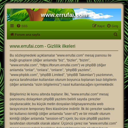
www.errufai.com
SSS
Kayıt
Giriş
A
Forum ana sayfa
r
www.errufai.com - Gizlilik ilkeleri
a
Bu sözleşmedeki açıklamalar “www.errufai.com” mesaj panosu ile
bağlı grupların (diğer anlamda “biz”, “bizler”, “bizim”,
“www.errufai.com”, “https://forum.errufai.com”) ve phpBB (diğer
anlamda "onlar”, “onlara”, “onların”, “phpBB yazılımı”,
“www.phpbb.com”, “phpBB Limited”, “phpBB Takımları”) yazılımının,
ayrıca tarafınızdan kullanılan oturum boyunca toplanan bazı bilgilerin
(diğer anlamda “sizin bilgileriniz”) nasıl kullanılacağını içermektedir.
Bilgileriniz iki konu altında toplanır. İlki, "www.errufai.com" mesaj
panosunu dolaşırken phpBB yazılımı belirli sayıda çerezler
oluşturacaktır, bu küçük metin dosyaları bilgisayarınızda web
tarayıcınızın temporary files klasörüne indirilir. İlk iki çerezler sadece
bir kullanıcı kimliği (diğer anlamda "user-id") ve bir misafir oturum
kimliği (diğer anlamda "session-id") içerir, bu size phpBB yazılımı
tarafından otomatik olarak atanır. Üçüncü çerez ise "www.errufai.com"