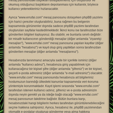
mesaj panosundaki başlıkları dolaşabilmeniz için oluşturulur ve
okumuş olduğunuz başlıkların depolanması için kullanılır, böylece
kullanıcı yetenekleriniz hızlanacaktır.
Ayrıca "www.errufai.com" mesaj panosunu dolaşırken phpBB yazılımı
için harici çerezler oluşturabiliriz, buna rağmen bu belgenin
kapsamında görünenler dışında sadece phpBB yazılımı tarafından
oluşturulan sayfalar kastedilmektedir. İkinci konu ise tarafınızdan bize
gönderilen bilgileri topluyoruz. Bu olabilir, ve bunlarla sınırlı değildir:
bir misafir kullanıcının gönderdiği mesajlar (diğer anlamda "ziyaretçi
mesajları"), "www.errufai.com" mesaj panosuna yapılan kayıtlar (diğer
anlamda "hesabınız") ve kayıt olup giriş yaptıktan sonra tarafınızdan
gönderilen mesajlar (diğer anlamda "mesajlarınız").
Hesabınızda tanınmanız amacıyla sade bir içerikte isminiz (diğer
anlamda "kullanıcı adınız"), hesabınıza giriş yapabilmek için
kullanacağınız bir kişisel şifre (diğer anlamda "şifreniz") ve bir kişisel,
geçerli e-posta adresiniz (diğer anlamda "e-mail adresiniz") olacaktır.
"www.errufai.com" mesaj panosunda hesabınıza ait bilgileriniz
hostumuzun barındığı ülkedeki kanunlar kapsamında veri-koruma
yöntemiyle korunmaktadır. Kayıt işlemi sırasında "www.errufai.com"
tarafından istenen kullanıcı adınız, şifreniz ve e-posta adresinizin
dışında neyin gerekli ya da isteğe bağlı olacağı “www.errufai.com”
mesaj panosunun takdirine bağlıdır. Bütün bunlara karşı,
hesabınızdaki hangi bilgilerin herkes tarafından görüntülenebileceğini
seçme hakkına sahipsiniz. Ayrıca, hesabınız ile, phpBB yazılımından
otomatik e-postalar oluşturup gönderme veya alma hakkına