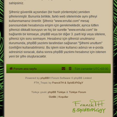
sahipsiniz.
Şifreniz güvenlik açısından (bir hash yöntemiyle) yeniden
şifrelenmiştir. Bununla birlikte, farklı web sitelerinde aynı şifreyi
kullanmamanız önerilir. Şifreniz "www.errufai.com" mesaj
panosundaki hesabınıza erişim için gerekmektedir, ayrıca lütfen
şifrenizi dikkatli koruyun ve hiç bir surette "www.errufai.com" ile
bağlantılı bir kimseye, phpBB veya bir diğer 3. parti kişi veya sitelere,
şifreniz için soru sormayın. Hesabınız için şifrenizi unutmanız
durumunda, phpBB yazılımı tarafından sağlanan "Şifremi unuttum"
özelliğini kullanabilirsiniz. Bu işlem size kullanıcı adınızı ve e-posta
adresinizi soracak, daha sonra phpBB yazılımı hesabınız için istenen
yeni bir şifre oluşturacaktır.
Forum ana sayfa
Tüm zamanlar
UTC+03:00
Powered by
phpBB
® Forum Software © phpBB Limited
FTH_Tropic by
FranckTH
& SpIdErPiGgY
Türkçe çeviri:
phpBB Türkiye
&
Türkiye Forum
Gizlilik
|
Koşullar