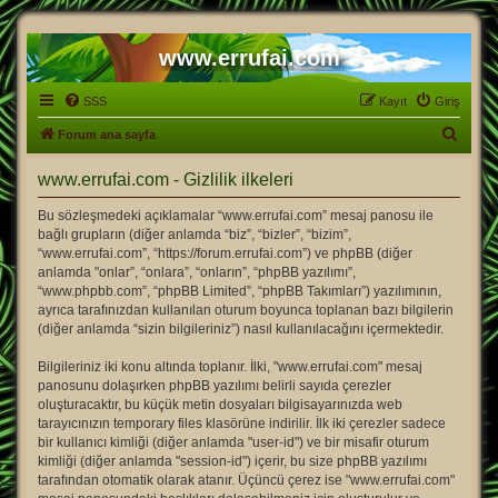
www.errufai.com
SSS
Kayıt
Giriş
A
Forum ana sayfa
r
www.errufai.com - Gizlilik ilkeleri
a
Bu sözleşmedeki açıklamalar “www.errufai.com” mesaj panosu ile
bağlı grupların (diğer anlamda “biz”, “bizler”, “bizim”,
“www.errufai.com”, “https://forum.errufai.com”) ve phpBB (diğer
anlamda "onlar”, “onlara”, “onların”, “phpBB yazılımı”,
“www.phpbb.com”, “phpBB Limited”, “phpBB Takımları”) yazılımının,
ayrıca tarafınızdan kullanılan oturum boyunca toplanan bazı bilgilerin
(diğer anlamda “sizin bilgileriniz”) nasıl kullanılacağını içermektedir.
Bilgileriniz iki konu altında toplanır. İlki, "www.errufai.com" mesaj
panosunu dolaşırken phpBB yazılımı belirli sayıda çerezler
oluşturacaktır, bu küçük metin dosyaları bilgisayarınızda web
tarayıcınızın temporary files klasörüne indirilir. İlk iki çerezler sadece
bir kullanıcı kimliği (diğer anlamda "user-id") ve bir misafir oturum
kimliği (diğer anlamda "session-id") içerir, bu size phpBB yazılımı
tarafından otomatik olarak atanır. Üçüncü çerez ise "www.errufai.com"