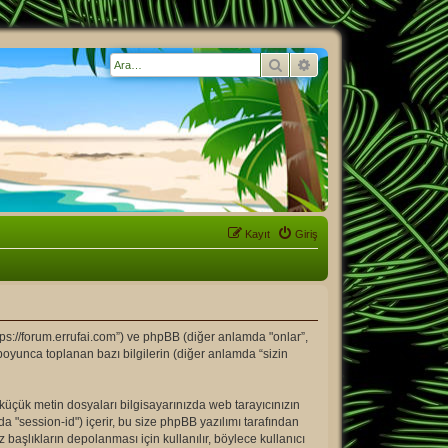
Ara
Gelişmiş arama
Kayıt
Giriş
tps://forum.errufai.com”) ve phpBB (diğer anlamda "onlar”,
boyunca toplanan bazı bilgilerin (diğer anlamda “sizin
u küçük metin dosyaları bilgisayarınızda web tarayıcınızın
mda "session-id") içerir, bu size phpBB yazılımı tarafından
aşlıkların depolanması için kullanılır, böylece kullanıcı