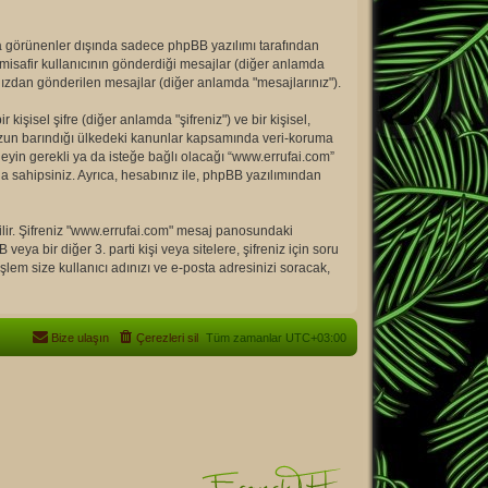
a görünenler dışında sadece phpBB yazılımı tarafından
bir misafir kullanıcının gönderdiği mesajlar (diğer anlamda
ınızdan gönderilen mesajlar (diğer anlamda "mesajlarınız").
işisel şifre (diğer anlamda "şifreniz") ve bir kişisel,
muzun barındığı ülkedeki kanunlar kapsamında veri-koruma
neyin gerekli ya da isteğe bağlı olacağı “www.errufai.com”
a sahipsiniz. Ayrıca, hesabınız ile, phpBB yazılımından
rilir. Şifreniz "www.errufai.com" mesaj panosundaki
veya bir diğer 3. parti kişi veya sitelere, şifreniz için soru
lem size kullanıcı adınızı ve e-posta adresinizi soracak,
Bize ulaşın
Çerezleri sil
Tüm zamanlar
UTC+03:00