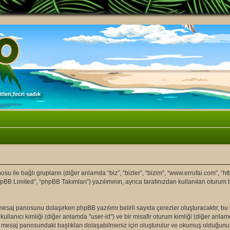
leri,fecri sadık
ile bağlı grupların (diğer anlamda “biz”, “bizler”, “bizim”, “www.errufai.com”, “ht
pBB Limited”, “phpBB Takımları”) yazılımının, ayrıca tarafınızdan kullanılan oturum 
om" mesaj panosunu dolaşırken phpBB yazılımı belirli sayıda çerezler oluşturacaktır, b
ir kullanıcı kimliği (diğer anlamda "user-id") ve bir misafir oturum kimliği (diğer anla
 mesaj panosundaki başlıkları dolaşabilmeniz için oluşturulur ve okumuş olduğunuz b