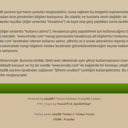
yazılımı için harici çerezler oluşturabiliriz, buna rağmen bu belgenin kapsamınd
ızdan bize gönderilen bilgileri topluyoruz. Bu olabilir, ve bunlarla sınırlı değildir: 
pılan kayıtlar (diğer anlamda "hesabınız") ve kayıt olup giriş yaptıktan sonra taraf
ğer anlamda "kullanıcı adınız"), hesabınıza giriş yapabilmek için kullanacağınız bir k
z") olacaktır. "www.errufai.com" mesaj panosunda hesabınıza ait bilgileriniz hostu
ai.com" tarafından istenen kullanıcı adınız, şifreniz ve e-posta adresinizin dışında 
esabınızdaki hangi bilgilerin herkes tarafından görüntülenebileceğini seçme hakkın
 sahipsiniz.
frelenmiştir. Bununla birlikte, farklı web sitelerinde aynı şifreyi kullanmamanız öne
dikkatli koruyun ve hiç bir surette "www.errufai.com" ile bağlantılı bir kimseye, phpBB 
BB yazılımı tarafından sağlanan "Şifremi unuttum" özelliğini kullanabilirsiniz. Bu iş
fre oluşturacaktır.
Powered by
phpBB
® Forum Software © phpBB Limited
FTH_Tropic by
FranckTH
& SpIdErPiGgY
Türkçe çeviri:
phpBB Türkiye
&
Türkiye Forum
Gizlilik
|
Koşullar