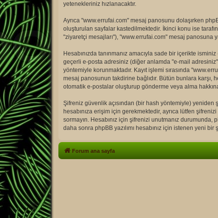
yetenekleriniz hızlanacaktır.
Ayrıca "www.errufai.com" mesaj panosunu dolaşırken phpBB 
oluşturulan sayfalar kastedilmektedir. İkinci konu ise tarafın
"ziyaretçi mesajları"), "www.errufai.com" mesaj panosuna ya
Hesabınızda tanınmanız amacıyla sade bir içerikte isminiz (di
geçerli e-posta adresiniz (diğer anlamda "e-mail adresini
yöntemiyle korunmaktadır. Kayıt işlemi sırasında "www.erruf
mesaj panosunun takdirine bağlıdır. Bütün bunlara karşı, h
otomatik e-postalar oluşturup gönderme veya alma hakkına
Şifreniz güvenlik açısından (bir hash yöntemiyle) yeniden şi
hesabınıza erişim için gerekmektedir, ayrıca lütfen şifrenizi 
sormayın. Hesabınız için şifrenizi unutmanız durumunda, php
daha sonra phpBB yazılımı hesabınız için istenen yeni bir şi
Forum ana sayfa