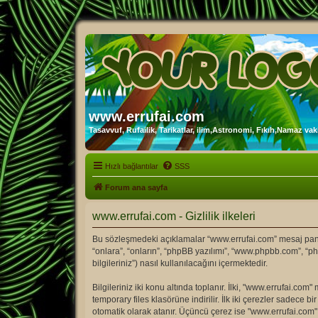
www.errufai.com
Tasavvuf, Rufailik, Tarikatlar, ilim,Astronomi, Fıkıh,Namaz vakit
Hızlı bağlantılar
SSS
Forum ana sayfa
www.errufai.com - Gizlilik ilkeleri
Bu sözleşmedeki açıklamalar “www.errufai.com” mesaj panosu 
“onlara”, “onların”, “phpBB yazılımı”, “www.phpbb.com”, “ph
bilgileriniz”) nasıl kullanılacağını içermektedir.
Bilgileriniz iki konu altında toplanır. İlki, "www.errufai.c
temporary files klasörüne indirilir. İlk iki çerezler sadece b
otomatik olarak atanır. Üçüncü çerez ise "www.errufai.com"