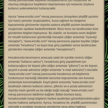
mesaj panosundaki başlıkları dolaşabilmeniz için oluşturulur ve
okumuş olduğunuz başlıkların depolanması için kullanılır, böylece
kullanıcı yetenekleriniz hızlanacaktır.
Ayrıca "www.errufai.com" mesaj panosunu dolaşırken phpBB yazılımı
için harici çerezler oluşturabiliriz, buna rağmen bu belgenin
kapsamında görünenler dışında sadece phpBB yazılımı tarafından
oluşturulan sayfalar kastedilmektedir. İkinci konu ise tarafınızdan bize
gönderilen bilgileri topluyoruz. Bu olabilir, ve bunlarla sınırlı değildir:
bir misafir kullanıcının gönderdiği mesajlar (diğer anlamda "ziyaretçi
mesajları"), "www.errufai.com" mesaj panosuna yapılan kayıtlar (diğer
anlamda "hesabınız") ve kayıt olup giriş yaptıktan sonra tarafınızdan
gönderilen mesajlar (diğer anlamda "mesajlarınız").
Hesabınızda tanınmanız amacıyla sade bir içerikte isminiz (diğer
anlamda "kullanıcı adınız"), hesabınıza giriş yapabilmek için
kullanacağınız bir kişisel şifre (diğer anlamda "şifreniz") ve bir kişisel,
geçerli e-posta adresiniz (diğer anlamda "e-mail adresiniz") olacaktır.
"www.errufai.com" mesaj panosunda hesabınıza ait bilgileriniz
hostumuzun barındığı ülkedeki kanunlar kapsamında veri-koruma
yöntemiyle korunmaktadır. Kayıt işlemi sırasında "www.errufai.com"
tarafından istenen kullanıcı adınız, şifreniz ve e-posta adresinizin
dışında neyin gerekli ya da isteğe bağlı olacağı “www.errufai.com”
mesaj panosunun takdirine bağlıdır. Bütün bunlara karşı,
hesabınızdaki hangi bilgilerin herkes tarafından görüntülenebileceğini
seçme hakkına sahipsiniz. Ayrıca, hesabınız ile, phpBB yazılımından
otomatik e-postalar oluşturup gönderme veya alma hakkına