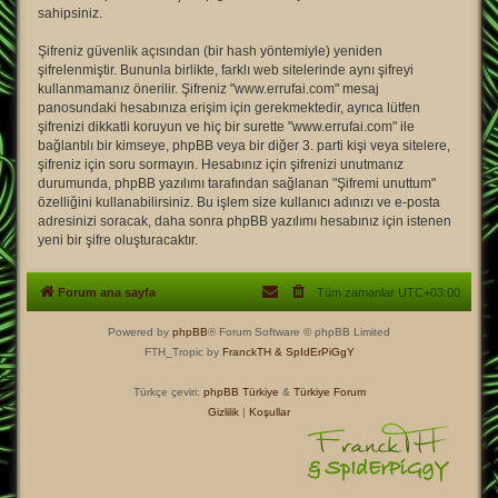
sahipsiniz.
Şifreniz güvenlik açısından (bir hash yöntemiyle) yeniden
şifrelenmiştir. Bununla birlikte, farklı web sitelerinde aynı şifreyi
kullanmamanız önerilir. Şifreniz "www.errufai.com" mesaj
panosundaki hesabınıza erişim için gerekmektedir, ayrıca lütfen
şifrenizi dikkatli koruyun ve hiç bir surette "www.errufai.com" ile
bağlantılı bir kimseye, phpBB veya bir diğer 3. parti kişi veya sitelere,
şifreniz için soru sormayın. Hesabınız için şifrenizi unutmanız
durumunda, phpBB yazılımı tarafından sağlanan "Şifremi unuttum"
özelliğini kullanabilirsiniz. Bu işlem size kullanıcı adınızı ve e-posta
adresinizi soracak, daha sonra phpBB yazılımı hesabınız için istenen
yeni bir şifre oluşturacaktır.
Forum ana sayfa
Tüm zamanlar
UTC+03:00
Powered by
phpBB
® Forum Software © phpBB Limited
FTH_Tropic by
FranckTH
& SpIdErPiGgY
Türkçe çeviri:
phpBB Türkiye
&
Türkiye Forum
Gizlilik
|
Koşullar