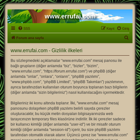
www.errufai.com
SSS
Kayıt
Giriş
A
Forum ana sayfa
r
www.errufai.com - Gizlilik ilkeleri
a
Bu sözleşmedeki açıklamalar “www.errufai.com” mesaj panosu ile
bağlı grupların (diğer anlamda “biz”, “bizler”, “bizim”,
“www.errufai.com”, “https://forum.errufai.com”) ve phpBB (diğer
anlamda "onlar”, “onlara”, “onların”, “phpBB yazılımı”,
“www.phpbb.com”, “phpBB Limited”, “phpBB Takımları”) yazılımının,
ayrıca tarafınızdan kullanılan oturum boyunca toplanan bazı bilgilerin
(diğer anlamda “sizin bilgileriniz”) nasıl kullanılacağını içermektedir.
Bilgileriniz iki konu altında toplanır. İlki, "www.errufai.com" mesaj
panosunu dolaşırken phpBB yazılımı belirli sayıda çerezler
oluşturacaktır, bu küçük metin dosyaları bilgisayarınızda web
tarayıcınızın temporary files klasörüne indirilir. İlk iki çerezler sadece
bir kullanıcı kimliği (diğer anlamda "user-id") ve bir misafir oturum
kimliği (diğer anlamda "session-id") içerir, bu size phpBB yazılımı
tarafından otomatik olarak atanır. Üçüncü çerez ise "www.errufai.com"