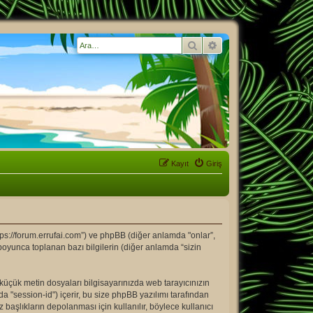
Ara
Gelişmiş arama
Kayıt
Giriş
tps://forum.errufai.com”) ve phpBB (diğer anlamda "onlar”,
boyunca toplanan bazı bilgilerin (diğer anlamda “sizin
u küçük metin dosyaları bilgisayarınızda web tarayıcınızın
mda "session-id") içerir, bu size phpBB yazılımı tarafından
aşlıkların depolanması için kullanılır, böylece kullanıcı