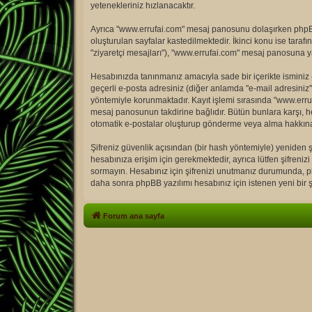
yetenekleriniz hızlanacaktır.
Ayrıca "www.errufai.com" mesaj panosunu dolaşırken phpBB 
oluşturulan sayfalar kastedilmektedir. İkinci konu ise tarafın
"ziyaretçi mesajları"), "www.errufai.com" mesaj panosuna ya
Hesabınızda tanınmanız amacıyla sade bir içerikte isminiz (di
geçerli e-posta adresiniz (diğer anlamda "e-mail adresini
yöntemiyle korunmaktadır. Kayıt işlemi sırasında "www.erruf
mesaj panosunun takdirine bağlıdır. Bütün bunlara karşı, h
otomatik e-postalar oluşturup gönderme veya alma hakkına
Şifreniz güvenlik açısından (bir hash yöntemiyle) yeniden şi
hesabınıza erişim için gerekmektedir, ayrıca lütfen şifrenizi 
sormayın. Hesabınız için şifrenizi unutmanız durumunda, php
daha sonra phpBB yazılımı hesabınız için istenen yeni bir şi
Forum ana sayfa