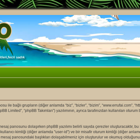
leri,fecri sadık
ile bağlı grupların (diğer anlamda “biz”, “bizler”, “bizim”, “www.errufai.com”, “ht
pBB Limited”, “phpBB Takımları”) yazılımının, ayrıca tarafınızdan kullanılan oturum 
om" mesaj panosunu dolaşırken phpBB yazılımı belirli sayıda çerezler oluşturacaktır, b
ir kullanıcı kimliği (diğer anlamda "user-id") ve bir misafir oturum kimliği (diğer anla
 mesaj panosundaki başlıkları dolaşabilmeniz için oluşturulur ve okumuş olduğunuz b