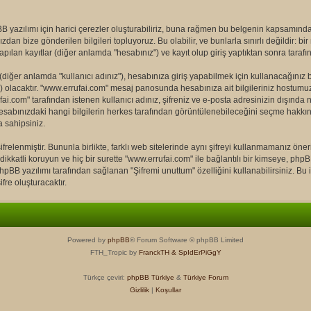
yazılımı için harici çerezler oluşturabiliriz, buna rağmen bu belgenin kapsamınd
ızdan bize gönderilen bilgileri topluyoruz. Bu olabilir, ve bunlarla sınırlı değildir: 
pılan kayıtlar (diğer anlamda "hesabınız") ve kayıt olup giriş yaptıktan sonra taraf
ğer anlamda "kullanıcı adınız"), hesabınıza giriş yapabilmek için kullanacağınız bir k
z") olacaktır. "www.errufai.com" mesaj panosunda hesabınıza ait bilgileriniz hostu
ai.com" tarafından istenen kullanıcı adınız, şifreniz ve e-posta adresinizin dışında 
esabınızdaki hangi bilgilerin herkes tarafından görüntülenebileceğini seçme hakkın
 sahipsiniz.
frelenmiştir. Bununla birlikte, farklı web sitelerinde aynı şifreyi kullanmamanız öne
dikkatli koruyun ve hiç bir surette "www.errufai.com" ile bağlantılı bir kimseye, phpBB 
BB yazılımı tarafından sağlanan "Şifremi unuttum" özelliğini kullanabilirsiniz. Bu iş
fre oluşturacaktır.
Powered by
phpBB
® Forum Software © phpBB Limited
FTH_Tropic by
FranckTH
& SpIdErPiGgY
Türkçe çeviri:
phpBB Türkiye
&
Türkiye Forum
Gizlilik
|
Koşullar