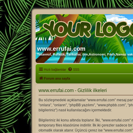
www.errufai.com
Tasavvuf, Rufailik, Tarikatlar, ilim,Astronomi, Fıkıh,Namaz vakit
Hızlı bağlantılar
SSS
Forum ana sayfa
www.errufai.com - Gizlilik ilkeleri
Bu sözleşmedeki açıklamalar “www.errufai.com” mesaj panosu 
“onlara”, “onların”, “phpBB yazılımı”, “www.phpbb.com”, “ph
bilgileriniz”) nasıl kullanılacağını içermektedir.
Bilgileriniz iki konu altında toplanır. İlki, "www.errufai.c
temporary files klasörüne indirilir. İlk iki çerezler sadece b
otomatik olarak atanır. Üçüncü çerez ise "www.errufai.com"