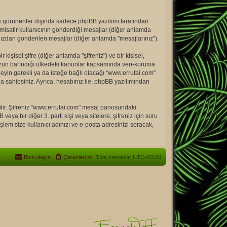
a görünenler dışında sadece phpBB yazılımı tarafından
bir misafir kullanıcının gönderdiği mesajlar (diğer anlamda
ınızdan gönderilen mesajlar (diğer anlamda "mesajlarınız").
işisel şifre (diğer anlamda "şifreniz") ve bir kişisel,
muzun barındığı ülkedeki kanunlar kapsamında veri-koruma
neyin gerekli ya da isteğe bağlı olacağı “www.errufai.com”
a sahipsiniz. Ayrıca, hesabınız ile, phpBB yazılımından
rilir. Şifreniz "www.errufai.com" mesaj panosundaki
veya bir diğer 3. parti kişi veya sitelere, şifreniz için soru
lem size kullanıcı adınızı ve e-posta adresinizi soracak,
Bize ulaşın
Çerezleri sil
Tüm zamanlar
UTC+03:00