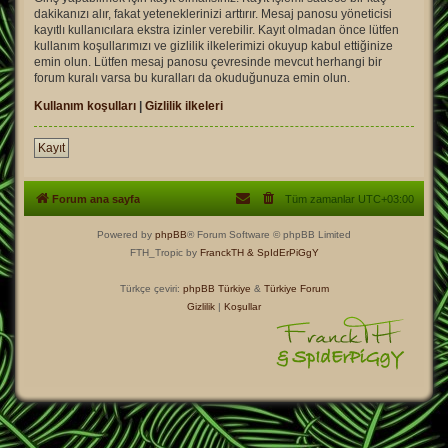
dakikanızı alır, fakat yeteneklerinizi arttırır. Mesaj panosu yöneticisi
kayıtlı kullanıcılara ekstra izinler verebilir. Kayıt olmadan önce lütfen
kullanım koşullarımızı ve gizlilik ilkelerimizi okuyup kabul ettiğinize
emin olun. Lütfen mesaj panosu çevresinde mevcut herhangi bir
forum kuralı varsa bu kuralları da okuduğunuza emin olun.
Kullanım koşulları
|
Gizlilik ilkeleri
Kayıt
Forum ana sayfa
Tüm zamanlar
UTC+03:00
Powered by
phpBB
® Forum Software © phpBB Limited
FTH_Tropic by
FranckTH
& SpIdErPiGgY
Türkçe çeviri:
phpBB Türkiye
&
Türkiye Forum
Gizlilik
|
Koşullar