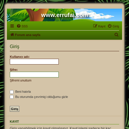
www.errufai.com
SSS
Kayıt
Giriş
A
Forum ana sayfa
r
Giriş
a
Kullanıcı adı:
Şifre:
Şifremi unuttum
Beni hatırla
Bu oturumda çevrimiçi olduğumu gizle
KAYIT
Giriş yapabilmek için kayıt olmalısınız. Kayıt işlemi sadece bir kaç