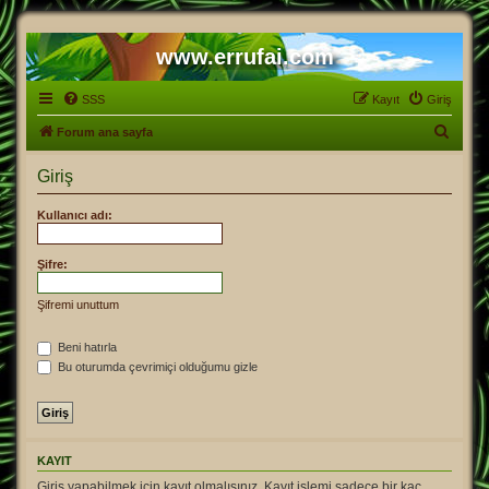
www.errufai.com
SSS
Kayıt
Giriş
A
Forum ana sayfa
r
Giriş
a
Kullanıcı adı:
Şifre:
Şifremi unuttum
Beni hatırla
Bu oturumda çevrimiçi olduğumu gizle
KAYIT
Giriş yapabilmek için kayıt olmalısınız. Kayıt işlemi sadece bir kaç