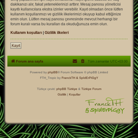
dakikanızı alır, fakat yeteneklerinizi arttırır. Mesaj panosu yöneticisi
kayıtlı kullanıcılara ekstra izinler verebilir. Kayıt olmadan önce lütfen
kullanım koşullarımızı ve gizlilik ilkelerimizi okuyup kabul ettiğinize
emin olun. Lütfen mesaj panosu çevresinde mevcut herhangi bir
forum kuralı varsa bu kuralları da okuduğunuza emin olun.
Kullanım koşulları
|
Gizlilik ilkeleri
Kayıt
Forum ana sayfa
Tüm zamanlar
UTC+03:00
Powered by
phpBB
® Forum Software © phpBB Limited
FTH_Tropic by
FranckTH
& SpIdErPiGgY
Türkçe çeviri:
phpBB Türkiye
&
Türkiye Forum
Gizlilik
|
Koşullar