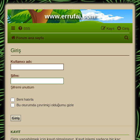
www.errufai.com
SSS
Kayıt
Giriş
A
Forum ana sayfa
r
Giriş
a
Kullanıcı adı:
Şifre:
Şifremi unuttum
Beni hatırla
Bu oturumda çevrimiçi olduğumu gizle
KAYIT
Giriş yapabilmek için kayıt olmalısınız. Kayıt işlemi sadece bir kaç