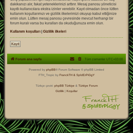
dakikanızı alır, fakat yeteneklerinizi arttırır. Mesaj panosu yöneticisi
kayıtlı kullanıcılara ekstra izinler verebilir. Kayıt olmadan önce lütfen
kullanım koşullarımızı ve gizlilik ilkelerimizi okuyup kabul ettiğinize
emin olun. Lütfen mesaj panosu çevresinde mevcut herhangi bir
forum kuralı varsa bu kuralları da okuduğunuza emin olun.
Kullanım koşulları
|
Gizlilik ilkeleri
Kayıt
Forum ana sayfa
Tüm zamanlar
UTC+03:00
Powered by
phpBB
® Forum Software © phpBB Limited
FTH_Tropic by
FranckTH
& SpIdErPiGgY
Türkçe çeviri:
phpBB Türkiye
&
Türkiye Forum
Gizlilik
|
Koşullar