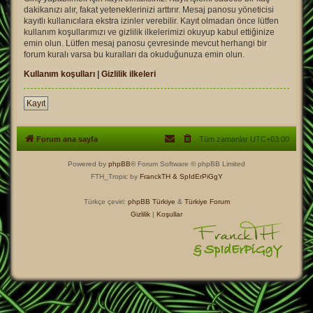
dakikanızı alır, fakat yeteneklerinizi arttırır. Mesaj panosu yöneticisi
kayıtlı kullanıcılara ekstra izinler verebilir. Kayıt olmadan önce lütfen
kullanım koşullarımızı ve gizlilik ilkelerimizi okuyup kabul ettiğinize
emin olun. Lütfen mesaj panosu çevresinde mevcut herhangi bir
forum kuralı varsa bu kuralları da okuduğunuza emin olun.
Kullanım koşulları
|
Gizlilik ilkeleri
Kayıt
Forum ana sayfa
Tüm zamanlar
UTC+03:00
Powered by
phpBB
® Forum Software © phpBB Limited
FTH_Tropic by
FranckTH
& SpIdErPiGgY
Türkçe çeviri:
phpBB Türkiye
&
Türkiye Forum
Gizlilik
|
Koşullar