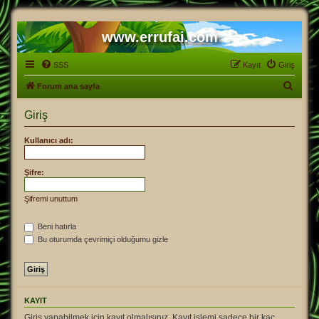
www.errufai.com
SSS
Kayıt
Giriş
A
Forum ana sayfa
r
Giriş
a
Kullanıcı adı:
Şifre:
Şifremi unuttum
Beni hatırla
Bu oturumda çevrimiçi olduğumu gizle
KAYIT
Giriş yapabilmek için kayıt olmalısınız. Kayıt işlemi sadece bir kaç