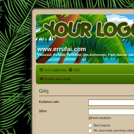
www.errufai.com
Tasavvuf, Rufailik, Tarikatlar, ilim,Astronomi, Fıkıh,Namaz vakit
Hızlı bağlantılar
SSS
Forum ana sayfa
Giriş
Kullanıcı adı:
Şifre:
Şifremi unuttum
Beni hatırla
Bu oturumda çevrimiçi oldu