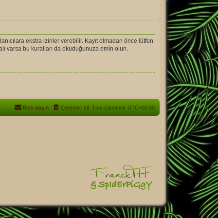
llanıcılara ekstra izinler verebilir. Kayıt olmadan önce lütfen
ralı varsa bu kuralları da okuduğunuza emin olun.
Bize ulaşın
Çerezleri sil
Tüm zamanlar
UTC+03:00