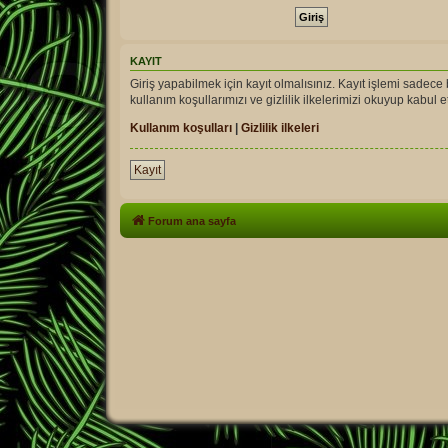
KAYIT
Giriş yapabilmek için kayıt olmalısınız. Kayıt işlemi sadece bi
kullanım koşullarımızı ve gizlilik ilkelerimizi okuyup kabu
Kullanım koşulları
|
Gizlilik ilkeleri
Kayıt
Forum ana sayfa