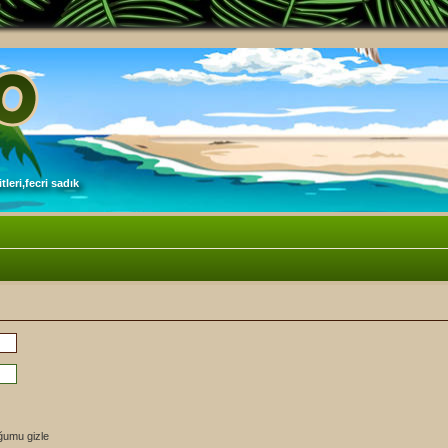
leri,fecri sadık
ğumu gizle