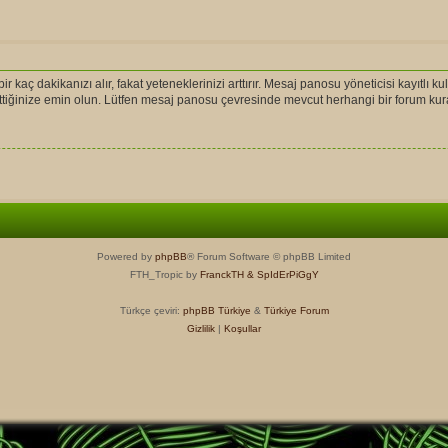
r kaç dakikanızı alır, fakat yeteneklerinizi arttırır. Mesaj panosu yöneticisi kayıtlı ku
l ettiğinize emin olun. Lütfen mesaj panosu çevresinde mevcut herhangi bir forum ku
Powered by
phpBB
® Forum Software © phpBB Limited
FTH_Tropic by
FranckTH
& SpIdErPiGgY
Türkçe çeviri:
phpBB Türkiye
&
Türkiye Forum
Gizlilik
|
Koşullar