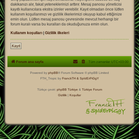
dakikanızı alır, fakat yeteneklerinizi arttırır. Mesaj panosu yöneticisi
kayıtlı kullanıcılara ekstra izinler verebilir. Kayıt olmadan önce lütfen
kullanım koşullarımızı ve gizlilik ilkelerimizi okuyup kabul ettiğinize
emin olun. Lütfen mesaj panosu çevresinde mevcut herhangi bir
forum kuralı varsa bu kuralları da okuduğunuza emin olun.
Kullanım koşulları
|
Gizlilik ilkeleri
Kayıt
Forum ana sayfa
Tüm zamanlar
UTC+03:00
Powered by
phpBB
® Forum Software © phpBB Limited
FTH_Tropic by
FranckTH
& SpIdErPiGgY
Türkçe çeviri:
phpBB Türkiye
&
Türkiye Forum
Gizlilik
|
Koşullar