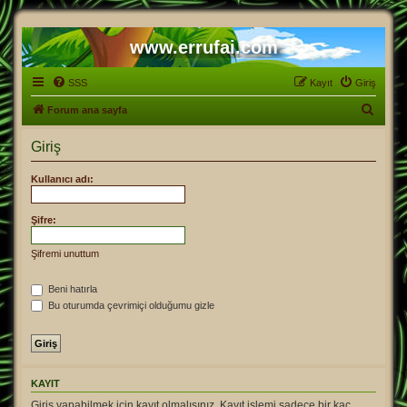
www.errufai.com
SSS
Kayıt
Giriş
A
Forum ana sayfa
r
Giriş
a
Kullanıcı adı:
Şifre:
Şifremi unuttum
Beni hatırla
Bu oturumda çevrimiçi olduğumu gizle
KAYIT
Giriş yapabilmek için kayıt olmalısınız. Kayıt işlemi sadece bir kaç