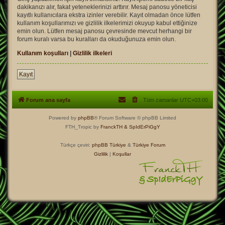
dakikanızı alır, fakat yeteneklerinizi arttırır. Mesaj panosu yöneticisi
kayıtlı kullanıcılara ekstra izinler verebilir. Kayıt olmadan önce lütfen
kullanım koşullarımızı ve gizlilik ilkelerimizi okuyup kabul ettiğinize
emin olun. Lütfen mesaj panosu çevresinde mevcut herhangi bir
forum kuralı varsa bu kuralları da okuduğunuza emin olun.
Kullanım koşulları
|
Gizlilik ilkeleri
Kayıt
Forum ana sayfa
Tüm zamanlar
UTC+03:00
Powered by
phpBB
® Forum Software © phpBB Limited
FTH_Tropic by
FranckTH
& SpIdErPiGgY
Türkçe çeviri:
phpBB Türkiye
&
Türkiye Forum
Gizlilik
|
Koşullar