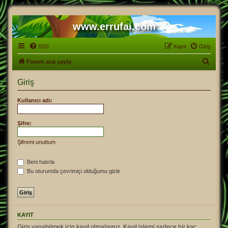
www.errufai.com
SSS
Kayıt
Giriş
A
Forum ana sayfa
r
Giriş
a
Kullanıcı adı:
Şifre:
Şifremi unuttum
Beni hatırla
Bu oturumda çevrimiçi olduğumu gizle
KAYIT
Giriş yapabilmek için kayıt olmalısınız. Kayıt işlemi sadece bir kaç