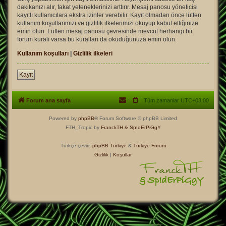
dakikanızı alır, fakat yeteneklerinizi arttırır. Mesaj panosu yöneticisi
kayıtlı kullanıcılara ekstra izinler verebilir. Kayıt olmadan önce lütfen
kullanım koşullarımızı ve gizlilik ilkelerimizi okuyup kabul ettiğinize
emin olun. Lütfen mesaj panosu çevresinde mevcut herhangi bir
forum kuralı varsa bu kuralları da okuduğunuza emin olun.
Kullanım koşulları
|
Gizlilik ilkeleri
Kayıt
Forum ana sayfa
Tüm zamanlar
UTC+03:00
Powered by
phpBB
® Forum Software © phpBB Limited
FTH_Tropic by
FranckTH
& SpIdErPiGgY
Türkçe çeviri:
phpBB Türkiye
&
Türkiye Forum
Gizlilik
|
Koşullar