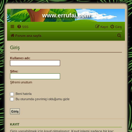
www.errufai.com
SSS
Kayıt
Giriş
A
Forum ana sayfa
r
Giriş
a
Kullanıcı adı:
Şifre:
Şifremi unuttum
Beni hatırla
Bu oturumda çevrimiçi olduğumu gizle
KAYIT
Giriş yapabilmek için kayıt olmalısınız. Kayıt işlemi sadece bir kaç