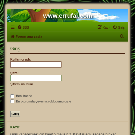
www.errufai.com
SSS
Kayıt
Giriş
A
Forum ana sayfa
r
Giriş
a
Kullanıcı adı:
Şifre:
Şifremi unuttum
Beni hatırla
Bu oturumda çevrimiçi olduğumu gizle
KAYIT
Giriş yapabilmek için kayıt olmalısınız. Kayıt işlemi sadece bir kaç