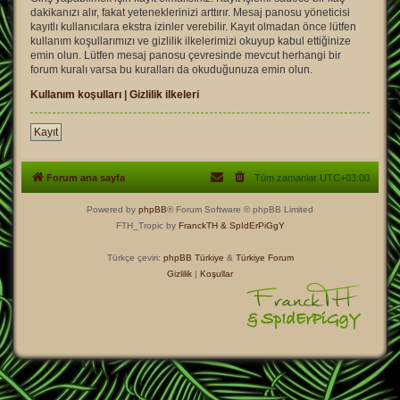
dakikanızı alır, fakat yeteneklerinizi arttırır. Mesaj panosu yöneticisi
kayıtlı kullanıcılara ekstra izinler verebilir. Kayıt olmadan önce lütfen
kullanım koşullarımızı ve gizlilik ilkelerimizi okuyup kabul ettiğinize
emin olun. Lütfen mesaj panosu çevresinde mevcut herhangi bir
forum kuralı varsa bu kuralları da okuduğunuza emin olun.
Kullanım koşulları
|
Gizlilik ilkeleri
Kayıt
Forum ana sayfa
Tüm zamanlar
UTC+03:00
Powered by
phpBB
® Forum Software © phpBB Limited
FTH_Tropic by
FranckTH
& SpIdErPiGgY
Türkçe çeviri:
phpBB Türkiye
&
Türkiye Forum
Gizlilik
|
Koşullar