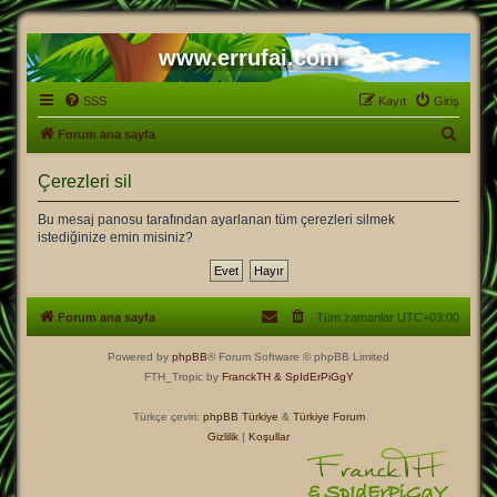
www.errufai.com
SSS
Kayıt
Giriş
A
Forum ana sayfa
r
Çerezleri sil
a
Bu mesaj panosu tarafından ayarlanan tüm çerezleri silmek
istediğinize emin misiniz?
Forum ana sayfa
Tüm zamanlar
UTC+03:00
Powered by
phpBB
® Forum Software © phpBB Limited
FTH_Tropic by
FranckTH
& SpIdErPiGgY
Türkçe çeviri:
phpBB Türkiye
&
Türkiye Forum
Gizlilik
|
Koşullar