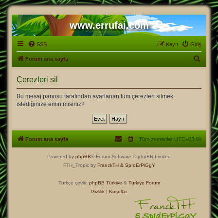
www.errufai.com
SSS
Kayıt
Giriş
A
Forum ana sayfa
r
Çerezleri sil
a
Bu mesaj panosu tarafından ayarlanan tüm çerezleri silmek
istediğinize emin misiniz?
Forum ana sayfa
Tüm zamanlar
UTC+03:00
Powered by
phpBB
® Forum Software © phpBB Limited
FTH_Tropic by
FranckTH
& SpIdErPiGgY
Türkçe çeviri:
phpBB Türkiye
&
Türkiye Forum
Gizlilik
|
Koşullar