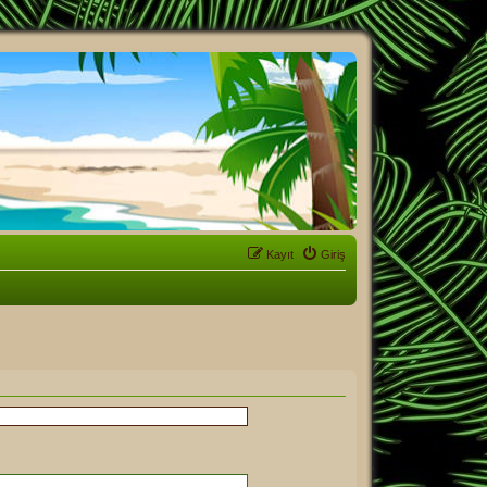
Kayıt
Giriş