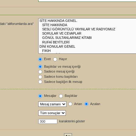
aki “altforumlarda ara“
Evet
Hayır
Başlıklar ve mesaj içeriği
Sadece mesaj içeriği
Sadece konu başlıkları
Sadece başlığın ilk mesajı
Mesajlar
Başlıklar
Artan
Azalan
karakterini göster