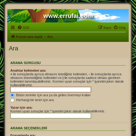
www.errufai.com
SSS
Kayıt
Giriş
Forum ana sayfa
Ara
Ara
ARAMA SORGUSU
Anahtar kelimeleri ara:
+
ile sonuçlarda ayrıca olmasını istediğiniz kelimeleri,
-
ile sonuçlarda ayrıca
olmasını istemediğiniz kelimeleri ve
|
ile sonuçlarda sadece olması gereken
kelimeleri tanımlayabilirsiniz. Kısmen uyan sonuçlar için * işaretini joker olarak
kullanabilirsiniz.
Bütün terimler için ara ya da girilen önermeyi kullan
Herhangi bir terim için ara
Yazar için ara:
Kısmen uyan sonuçlar için * işaretini joker olarak kullanabilirsiniz.
ARAMA SEÇENEKLERI
Forumlarda ara: