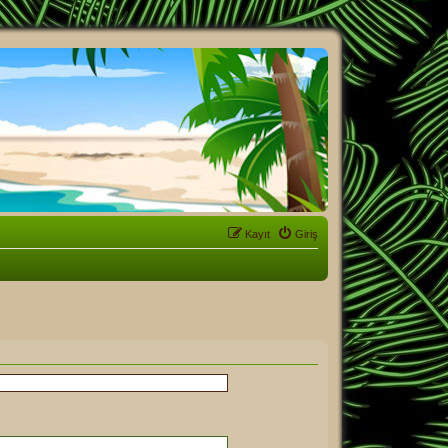
Kayıt
Giriş