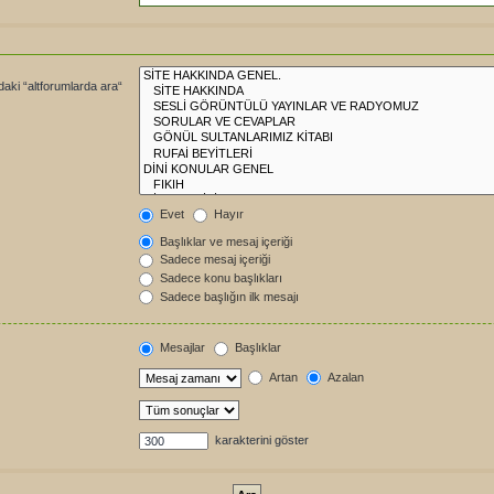
aki “altforumlarda ara“
Evet
Hayır
Başlıklar ve mesaj içeriği
Sadece mesaj içeriği
Sadece konu başlıkları
Sadece başlığın ilk mesajı
Mesajlar
Başlıklar
Artan
Azalan
karakterini göster