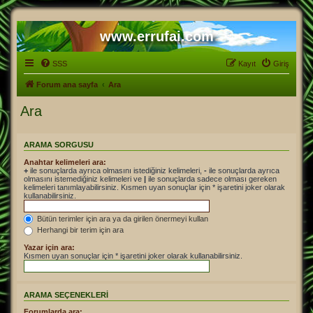
www.errufai.com
SSS
Kayıt
Giriş
Forum ana sayfa
Ara
Ara
ARAMA SORGUSU
Anahtar kelimeleri ara:
+
ile sonuçlarda ayrıca olmasını istediğiniz kelimeleri,
-
ile sonuçlarda ayrıca
olmasını istemediğiniz kelimeleri ve
|
ile sonuçlarda sadece olması gereken
kelimeleri tanımlayabilirsiniz. Kısmen uyan sonuçlar için * işaretini joker olarak
kullanabilirsiniz.
Bütün terimler için ara ya da girilen önermeyi kullan
Herhangi bir terim için ara
Yazar için ara:
Kısmen uyan sonuçlar için * işaretini joker olarak kullanabilirsiniz.
ARAMA SEÇENEKLERI
Forumlarda ara: