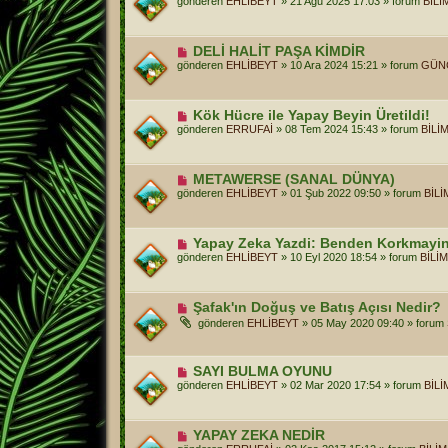
gönderen
EHLİBEYT
»
21 Ağu 2025 17:03
» forum
BİLİ
n
i
m
e
Y
DELİ HALİT PAŞA KİMDİR
s
e
gönderen
EHLİBEYT
»
10 Ara 2024 15:21
» forum
GÜN
a
n
j
i
m
e
Y
Kök Hücre ile Yapay Beyin Üretildi!
s
e
gönderen
ERRUFAİ
»
08 Tem 2024 15:43
» forum
BİLİ
a
n
j
i
m
e
Y
METAWERSE (SANAL DÜNYA)
s
e
gönderen
EHLİBEYT
»
01 Şub 2022 09:50
» forum
BİL
a
n
j
i
m
e
Y
Yapay Zeka Yazdi: Benden Korkmayin
s
e
gönderen
EHLİBEYT
»
10 Eyl 2020 18:54
» forum
BİLİ
a
n
j
i
m
e
Y
Şafak'ın Doğuş ve Batış Açısı Nedir?
s
e
gönderen
EHLİBEYT
»
05 May 2020 09:40
» forum
a
n
j
i
m
e
Y
SAYI BULMA OYUNU
s
e
gönderen
EHLİBEYT
»
02 Mar 2020 17:54
» forum
BİL
a
n
j
i
m
e
Y
YAPAY ZEKA NEDİR
s
e