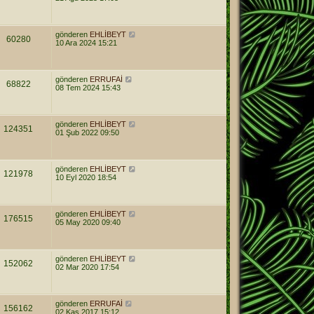
gönderen
EHLİBEYT
60280
10 Ara 2024 15:21
gönderen
ERRUFAİ
68822
08 Tem 2024 15:43
gönderen
EHLİBEYT
124351
01 Şub 2022 09:50
gönderen
EHLİBEYT
121978
10 Eyl 2020 18:54
gönderen
EHLİBEYT
176515
05 May 2020 09:40
gönderen
EHLİBEYT
152062
02 Mar 2020 17:54
gönderen
ERRUFAİ
156162
02 Kas 2017 15:12