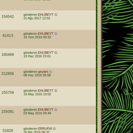
gönderen
EHLİBEYT
154542
21 Ağu 2017 12:02
gönderen
EHLİBEYT
61413
19 Tem 2016 09:32
gönderen
EHLİBEYT
180469
19 Haz 2016 15:01
gönderen
geylani
212856
08 Haz 2016 09:58
gönderen
EHLİBEYT
155759
16 May 2016 10:02
gönderen
EHLİBEYT
155091
03 May 2016 09:49
gönderen
ERRUFAİ
51828
26 Nis 2016 08:32