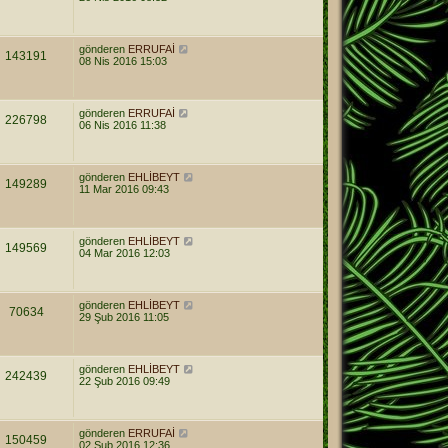
gönderen
ERRUFAİ
143191
08 Nis 2016 15:03
gönderen
ERRUFAİ
226798
06 Nis 2016 11:38
gönderen
EHLİBEYT
149289
11 Mar 2016 09:43
gönderen
EHLİBEYT
149569
04 Mar 2016 12:03
gönderen
EHLİBEYT
70634
29 Şub 2016 11:05
gönderen
EHLİBEYT
242439
22 Şub 2016 09:49
gönderen
ERRUFAİ
150459
02 Şub 2016 12:36