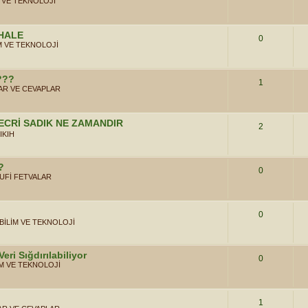
M VE TEKNOLOJİ
HALE
0
M VE TEKNOLOJİ
r???
1
R VE CEVAPLAR
ECRİ SADIK NE ZAMANDIR
2
IKIH
?
0
UFİ FETVALAR
0
BİLİM VE TEKNOLOJİ
eri Sığdırılabiliyor
0
İM VE TEKNOLOJİ
1