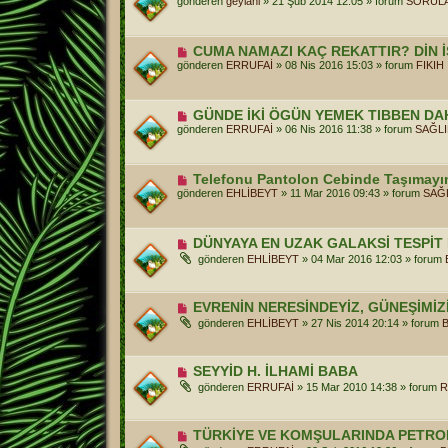
gönderen
geylani
»
21 Şub 2014 12:05
» forum
SORULA
a
n
j
i
m
e
Y
CUMA NAMAZI KAÇ REKATTIR? DİN İ
s
e
gönderen
ERRUFAİ
»
08 Nis 2016 15:03
» forum
FIKIH
a
n
j
i
m
e
Y
GÜNDE İKİ ÖGÜN YEMEK TIBBEN DA
s
e
gönderen
ERRUFAİ
»
06 Nis 2016 11:38
» forum
SAĞLI
a
n
j
i
m
e
Y
Telefonu Pantolon Cebinde Taşımayı
s
e
gönderen
EHLİBEYT
»
11 Mar 2016 09:43
» forum
SAĞ
a
n
j
i
m
e
Y
DÜNYAYA EN UZAK GALAKSİ TESPİT 
s
e
gönderen
EHLİBEYT
»
04 Mar 2016 12:03
» forum
a
n
j
i
m
e
Y
EVRENİN NERESİNDEYİZ, GÜNEŞİMİZ
s
e
gönderen
EHLİBEYT
»
27 Nis 2014 20:14
» forum
a
n
j
i
m
e
Y
SEYYİD H. İLHAMİ BABA
s
e
gönderen
ERRUFAİ
»
15 Mar 2010 14:38
» forum
R
a
n
j
i
m
e
Y
TÜRKİYE VE KOMŞULARINDA PETR
s
e