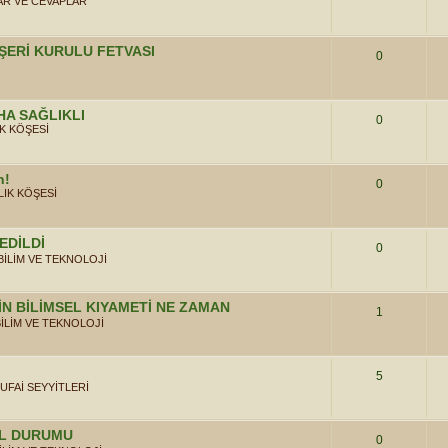
R VE CEVAPLAR
ŞERİ KURULU FETVASI
0
HA SAĞLIKLI
0
K KÖŞESİ
n!
0
LIK KÖŞESİ
EDİLDİ
0
BİLİM VE TEKNOLOJİ
İN BİLİMSEL KIYAMETİ NE ZAMAN
1
BİLİM VE TEKNOLOJİ
5
UFAİ SEYYİTLERİ
OL DURUMU
0