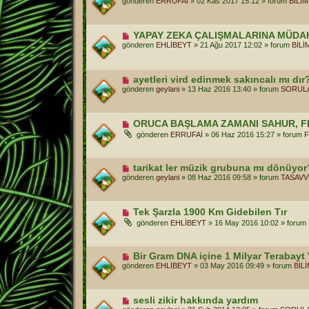
gönderen
ERRUFAİ
»
02 Kas 2017 15:12
» forum
BİLİ
a
n
j
i
m
e
Y
YAPAY ZEKA ÇALIŞMALARINA MÜDA
s
e
gönderen
EHLİBEYT
»
21 Ağu 2017 12:02
» forum
BİLİ
a
n
j
i
m
e
Y
ayetleri vird edinmek sakıncalı mı dı
s
e
gönderen
geylani
»
13 Haz 2016 13:40
» forum
SORULA
a
n
j
i
m
e
Y
ORUCA BAŞLAMA ZAMANI SAHUR, F
s
e
gönderen
ERRUFAİ
»
06 Haz 2016 15:27
» forum
F
a
n
j
i
m
e
Y
tarikat ler müzik grubuna mı dönüyor
s
e
gönderen
geylani
»
08 Haz 2016 09:58
» forum
TASAVV
a
n
j
i
m
e
Y
Tek Şarzla 1900 Km Gidebilen Tır
s
e
gönderen
EHLİBEYT
»
16 May 2016 10:02
» forum
a
n
j
i
m
e
Y
Bir Gram DNA içine 1 Milyar Terabayt V
s
e
gönderen
EHLİBEYT
»
03 May 2016 09:49
» forum
BİL
a
n
j
i
m
e
Y
sesli zikir hakkında yardım
s
e