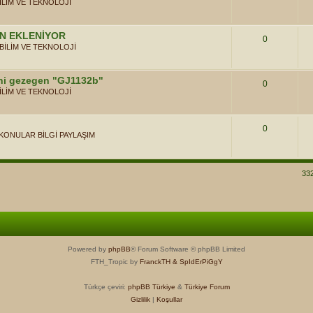
İLİM VE TEKNOLOJİ
EN EKLENİYOR
0
BİLİM VE TEKNOLOJİ
eni gezegen "GJ1132b"
0
İLİM VE TEKNOLOJİ
0
 KONULAR BİLGİ PAYLAŞIM
33
Powered by
phpBB
® Forum Software © phpBB Limited
FTH_Tropic by
FranckTH
& SpIdErPiGgY
Türkçe çeviri:
phpBB Türkiye
&
Türkiye Forum
Gizlilik
|
Koşullar