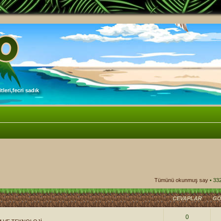
leri,fecri sadık
Tümünü okunmuş say
• 33
CEVAPLAR
GÖ
0