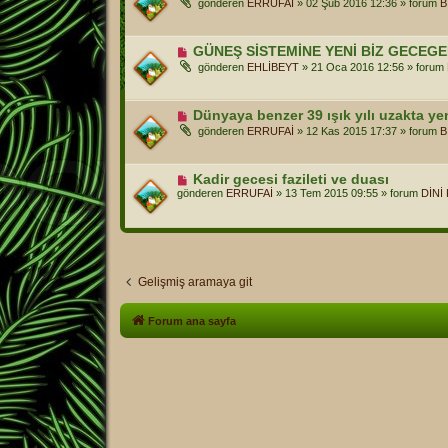
gönderen
ERRUFAİ
»
02 Şub 2016 12:36
» forum
B
a
n
j
i
m
e
Y
GÜNEŞ SİSTEMİNE YENİ BİZ GECEG
s
e
gönderen
EHLİBEYT
»
21 Oca 2016 12:56
» forum
a
n
j
i
m
e
Y
Dünyaya benzer 39 ışık yılı uzakta y
s
e
gönderen
ERRUFAİ
»
12 Kas 2015 17:37
» forum
B
a
n
j
i
m
e
Y
Kadir gecesi fazileti ve duası
s
e
gönderen
ERRUFAİ
»
13 Tem 2015 09:55
» forum
DİNİ
a
n
j
i
m
e
s
a
j
Gelişmiş aramaya git
Forum ana sayfa