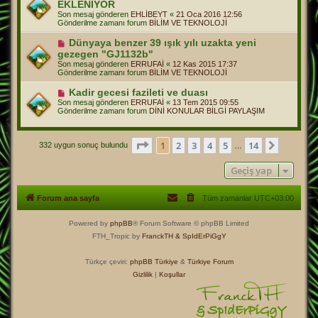
a
EKLENİYOR
n
j
Son mesaj gönderen
EHLİBEYT
«
21 Oca 2016 12:56
i
Gönderilme zamanı forum
BİLİM VE TEKNOLOJİ
m
e
Y
Dünyaya benzer 39 ışık yılı uzakta yeni
s
e
a
gezegen "GJ1132b"
n
j
Son mesaj gönderen
ERRUFAİ
«
12 Kas 2015 17:37
i
Gönderilme zamanı forum
BİLİM VE TEKNOLOJİ
m
e
Y
Kadir gecesi fazileti ve duası
s
e
a
Son mesaj gönderen
ERRUFAİ
«
13 Tem 2015 09:55
n
j
Gönderilme zamanı forum
DİNİ KONULAR BİLGİ PAYLAŞIM
i
m
e
s
1
. sayfa (Toplam
14
sayfa)
1
2
3
4
5
14
Sonraki
332 uygun sonuç bulundu
…
a
j
Geçiş yap
Forum ana sayfa
Tüm zamanlar
UTC+03:00
Powered by
phpBB
® Forum Software © phpBB Limited
FTH_Tropic by
FranckTH
& SpIdErPiGgY
Türkçe çeviri:
phpBB Türkiye
&
Türkiye Forum
Gizlilik
|
Koşullar