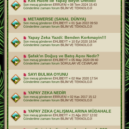
Kök Hücre ile Yapay Beyin Üretildi!
s
e
Son mesaj gönderen
ERRUFAİ
«
08 Tem 2024 15:43
a
n
Gönderilme zamanı forum
BİLİM VE TEKNOLOJİ
j
i
m
e
Y
METAWERSE (SANAL DÜNYA)
s
e
Son mesaj gönderen
EHLİBEYT
«
01 Şub 2022 09:50
a
n
Gönderilme zamanı forum
BİLİM VE TEKNOLOJİ
j
i
m
e
Y
Yapay Zeka Yazdi: Benden Korkmayin!!!
s
e
Son mesaj gönderen
EHLİBEYT
«
10 Eyl 2020 18:54
a
n
Gönderilme zamanı forum
BİLİM VE TEKNOLOJİ
j
i
m
e
Y
Şafak'ın Doğuş ve Batış Açısı Nedir?
s
e
Son mesaj gönderen
EHLİBEYT
«
05 May 2020 09:40
a
n
Gönderilme zamanı forum
SORULAR VE CEVAPLAR
j
i
m
e
Y
SAYI BULMA OYUNU
s
e
Son mesaj gönderen
EHLİBEYT
«
02 Mar 2020 17:54
a
n
Gönderilme zamanı forum
BİLİM VE TEKNOLOJİ
j
i
m
e
Y
YAPAY ZEKA NEDİR
s
e
Son mesaj gönderen
ERRUFAİ
«
02 Kas 2017 15:12
a
n
Gönderilme zamanı forum
BİLİM VE TEKNOLOJİ
j
i
m
e
Y
YAPAY ZEKA ÇALIŞMALARINA MÜDAHALE
s
e
Son mesaj gönderen
EHLİBEYT
«
21 Ağu 2017 12:02
a
n
Gönderilme zamanı forum
BİLİM VE TEKNOLOJİ
j
i
m
e
Y