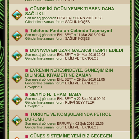
m
e
Y
GÜNDE İKİ ÖGÜN YEMEK TIBBEN DAHA
s
e
a
SAĞLIKLI
n
j
Son mesaj gönderen
ERRUFAİ
«
06 Nis 2016 11:38
i
Gönderilme zamanı forum
SAĞLIK KÖŞESİ
m
e
Y
Telefonu Pantolon Cebinde Taşımayın!
s
e
a
Son mesaj gönderen
EHLİBEYT
«
11 Mar 2016 09:43
n
j
Gönderilme zamanı forum
SAĞLIK KÖŞESİ
i
m
e
Y
DÜNYAYA EN UZAK GALAKSİ TESPİT EDİLDİ
s
e
Son mesaj gönderen
EHLİBEYT
«
04 Mar 2016 12:03
a
n
Gönderilme zamanı forum
BİLİM VE TEKNOLOJİ
j
i
m
e
Y
EVRENİN NERESİNDEYİZ, GÜNEŞİMİZİN
s
e
BİLİMSEL KIYAMETİ NE ZAMAN
a
n
j
Son mesaj gönderen
EHLİBEYT
«
29 Şub 2016 11:05
i
Gönderilme zamanı forum
BİLİM VE TEKNOLOJİ
m
Cevaplar:
1
e
s
Y
SEYYİD H. İLHAMİ BABA
a
e
Son mesaj gönderen
EHLİBEYT
«
22 Şub 2016 09:49
j
n
Gönderilme zamanı forum
RUFAİ SEYYİTLERİ
i
Cevaplar:
5
m
e
Y
TÜRKİYE VE KOMŞULARINDA PETROL
s
e
DURUMU
a
n
j
Son mesaj gönderen
ERRUFAİ
«
02 Şub 2016 12:36
i
Gönderilme zamanı forum
BİLİM VE TEKNOLOJİ
m
e
Y
GÜNEŞ SİSTEMİNE YENİ BİZ GECEGEN
s
e