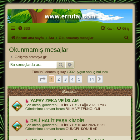
www.errufai.com
SSS
Kayıt
Giriş
A
Forum ana sayfa
Ara
Okunmamış mesajlar
r
Okunmamış mesajlar
a
Gelişmiş aramaya git
Ara
Gelişmiş arama
Tümünü okunmuş say
• 332 uygun sonuç bulundu
1
. sayfa (Toplam
14
sayfa)
1
2
3
4
5
14
Sonraki
…
Başlıklar
Y
YAPAY ZEKA VE İSLAM
e
Son mesaj gönderen
EHLİBEYT
«
21 Ağu 2025 17:03
n
Gönderilme zamanı forum
BİLİM VE TEKNOLOJİ
i
m
e
Y
DELİ HALİT PAŞA KİMDİR
s
e
Son mesaj gönderen
EHLİBEYT
«
10 Ara 2024 15:21
a
n
Gönderilme zamanı forum
GÜNCEL KONULAR
j
i
m
e
Y