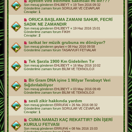
ayetleri vird edinmek sakıncalı mı dır???
s
e
Son mesaj gönderen
EHLİBEYT
«
19 Tem 2016 09:32
a
n
Gönderilme zamanı forum
SORULAR VE CEVAPLAR
j
i
Cevaplar:
1
m
e
Y
ORUCA BAŞLAMA ZAMANI SAHUR, FECRİ
s
e
SADIK NE ZAMANDIR
a
n
j
Son mesaj gönderen
EHLİBEYT
«
19 Haz 2016 15:01
i
Gönderilme zamanı forum
FIKIH
m
Cevaplar:
2
e
s
Y
tarikat ler müzik grubuna mı dönüyor?
a
e
Son mesaj gönderen
geylani
«
08 Haz 2016 09:58
j
n
Gönderilme zamanı forum
TASAVVUFİ FETVALAR
i
m
e
Y
Tek Şarzla 1900 Km Gidebilen Tır
s
e
Son mesaj gönderen
EHLİBEYT
«
16 May 2016 10:02
a
n
Gönderilme zamanı forum
BİLİM VE TEKNOLOJİ
j
i
m
e
Y
Bir Gram DNA içine 1 Milyar Terabayt Veri
s
e
Sığdırılabiliyor
a
n
j
Son mesaj gönderen
EHLİBEYT
«
03 May 2016 09:49
i
Gönderilme zamanı forum
BİLİM VE TEKNOLOJİ
m
e
Y
sesli zikir hakkında yardım
s
e
a
Son mesaj gönderen
ERRUFAİ
«
26 Nis 2016 08:32
n
j
Gönderilme zamanı forum
SORULAR VE CEVAPLAR
i
Cevaplar:
1
m
e
Y
CUMA NAMAZI KAÇ REKATTIR? DİN İŞERİ
s
e
KURULU FETVASI
a
n
j
Son mesaj gönderen
ERRUFAİ
«
08 Nis 2016 15:03
i
Gönderilme zamanı forum
FIKIH