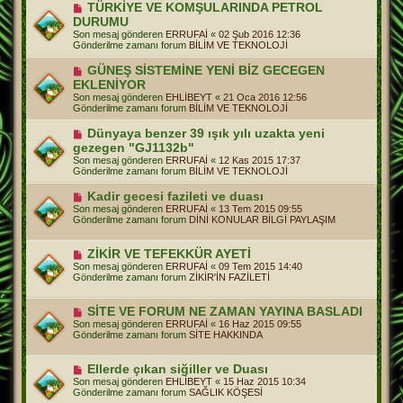
e
Y
TÜRKİYE VE KOMŞULARINDA PETROL
s
e
DURUMU
a
n
j
Son mesaj gönderen
ERRUFAİ
«
02 Şub 2016 12:36
i
Gönderilme zamanı forum
BİLİM VE TEKNOLOJİ
m
e
Y
GÜNEŞ SİSTEMİNE YENİ BİZ GECEGEN
s
e
a
EKLENİYOR
n
j
Son mesaj gönderen
EHLİBEYT
«
21 Oca 2016 12:56
i
Gönderilme zamanı forum
BİLİM VE TEKNOLOJİ
m
e
Y
Dünyaya benzer 39 ışık yılı uzakta yeni
s
e
a
gezegen "GJ1132b"
n
j
Son mesaj gönderen
ERRUFAİ
«
12 Kas 2015 17:37
i
Gönderilme zamanı forum
BİLİM VE TEKNOLOJİ
m
e
Y
Kadir gecesi fazileti ve duası
s
e
a
Son mesaj gönderen
ERRUFAİ
«
13 Tem 2015 09:55
n
j
Gönderilme zamanı forum
DİNİ KONULAR BİLGİ PAYLAŞIM
i
m
e
Y
ZİKİR VE TEFEKKÜR AYETİ
s
e
Son mesaj gönderen
ERRUFAİ
«
09 Tem 2015 14:40
a
n
Gönderilme zamanı forum
ZİKİR'İN FAZİLETİ
j
i
m
e
Y
SİTE VE FORUM NE ZAMAN YAYINA BASLADI
s
e
Son mesaj gönderen
ERRUFAİ
«
16 Haz 2015 09:55
a
n
Gönderilme zamanı forum
SİTE HAKKINDA
j
i
m
e
Y
Ellerde çıkan siğiller ve Duası
s
e
Son mesaj gönderen
EHLİBEYT
«
15 Haz 2015 10:34
a
n
Gönderilme zamanı forum
SAĞLIK KÖŞESİ
j
i