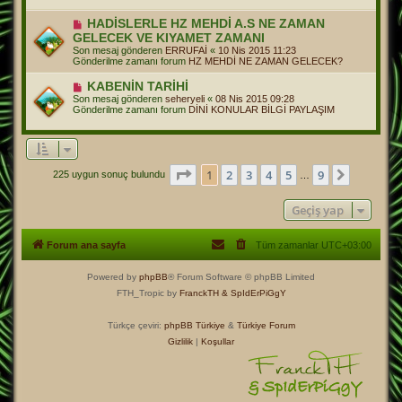
m
e
Y
HADİSLERLE HZ MEHDİ A.S NE ZAMAN
s
e
GELECEK VE KIYAMET ZAMANI
a
n
j
Son mesaj gönderen
ERRUFAİ
«
10 Nis 2015 11:23
i
Gönderilme zamanı forum
HZ MEHDİ NE ZAMAN GELECEK?
m
e
Y
KABENİN TARİHİ
s
e
a
Son mesaj gönderen
seheryeli
«
08 Nis 2015 09:28
n
j
Gönderilme zamanı forum
DİNİ KONULAR BİLGİ PAYLAŞIM
i
m
e
s
a
j
1
. sayfa (Toplam
9
sayfa)
1
2
3
4
5
9
Sonraki
225 uygun sonuç bulundu
…
Geçiş yap
Forum ana sayfa
Tüm zamanlar
UTC+03:00
Powered by
phpBB
® Forum Software © phpBB Limited
FTH_Tropic by
FranckTH
& SpIdErPiGgY
Türkçe çeviri:
phpBB Türkiye
&
Türkiye Forum
Gizlilik
|
Koşullar