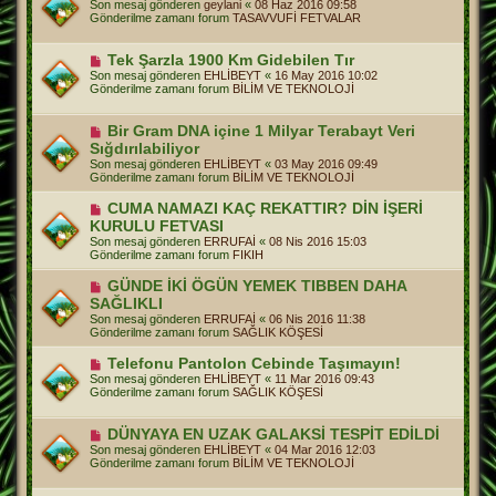
Son mesaj gönderen
geylani
«
08 Haz 2016 09:58
a
n
Gönderilme zamanı forum
TASAVVUFİ FETVALAR
j
i
m
e
Y
Tek Şarzla 1900 Km Gidebilen Tır
s
e
Son mesaj gönderen
EHLİBEYT
«
16 May 2016 10:02
a
n
Gönderilme zamanı forum
BİLİM VE TEKNOLOJİ
j
i
m
e
Y
Bir Gram DNA içine 1 Milyar Terabayt Veri
s
e
Sığdırılabiliyor
a
n
j
Son mesaj gönderen
EHLİBEYT
«
03 May 2016 09:49
i
Gönderilme zamanı forum
BİLİM VE TEKNOLOJİ
m
e
Y
CUMA NAMAZI KAÇ REKATTIR? DİN İŞERİ
s
e
a
KURULU FETVASI
n
j
Son mesaj gönderen
ERRUFAİ
«
08 Nis 2016 15:03
i
Gönderilme zamanı forum
FIKIH
m
e
Y
GÜNDE İKİ ÖGÜN YEMEK TIBBEN DAHA
s
e
a
SAĞLIKLI
n
j
Son mesaj gönderen
ERRUFAİ
«
06 Nis 2016 11:38
i
Gönderilme zamanı forum
SAĞLIK KÖŞESİ
m
e
Y
Telefonu Pantolon Cebinde Taşımayın!
s
e
a
Son mesaj gönderen
EHLİBEYT
«
11 Mar 2016 09:43
n
j
Gönderilme zamanı forum
SAĞLIK KÖŞESİ
i
m
e
Y
DÜNYAYA EN UZAK GALAKSİ TESPİT EDİLDİ
s
e
Son mesaj gönderen
EHLİBEYT
«
04 Mar 2016 12:03
a
n
Gönderilme zamanı forum
BİLİM VE TEKNOLOJİ
j
i
m