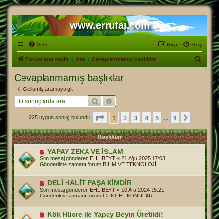
www.errufai.com
SSS
Kayıt
Giriş
A
Forum ana sayfa
Ara
Cevaplanmamış başlıklar
r
Cevaplanmamış başlıklar
a
Gelişmiş aramaya git
Ara
Gelişmiş arama
1
. sayfa (Toplam
9
sayfa)
1
2
3
4
5
9
Sonraki
225 uygun sonuç bulundu
…
Başlıklar
Y
YAPAY ZEKA VE İSLAM
e
Son mesaj gönderen
EHLİBEYT
«
21 Ağu 2025 17:03
n
Gönderilme zamanı forum
BİLİM VE TEKNOLOJİ
i
m
e
Y
DELİ HALİT PAŞA KİMDİR
s
e
Son mesaj gönderen
EHLİBEYT
«
10 Ara 2024 15:21
a
n
Gönderilme zamanı forum
GÜNCEL KONULAR
j
i
m
e
Y
Kök Hücre ile Yapay Beyin Üretildi!
s
e