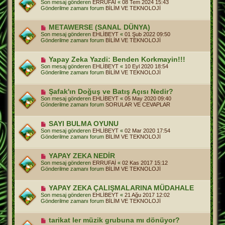
Son mesaj gönderen
ERRUFAİ
«
08 Tem 2024 15:43
a
n
Gönderilme zamanı forum
BİLİM VE TEKNOLOJİ
j
i
m
e
Y
METAWERSE (SANAL DÜNYA)
s
e
Son mesaj gönderen
EHLİBEYT
«
01 Şub 2022 09:50
a
n
Gönderilme zamanı forum
BİLİM VE TEKNOLOJİ
j
i
m
e
Y
Yapay Zeka Yazdi: Benden Korkmayin!!!
s
e
Son mesaj gönderen
EHLİBEYT
«
10 Eyl 2020 18:54
a
n
Gönderilme zamanı forum
BİLİM VE TEKNOLOJİ
j
i
m
e
Y
Şafak'ın Doğuş ve Batış Açısı Nedir?
s
e
Son mesaj gönderen
EHLİBEYT
«
05 May 2020 09:40
a
n
Gönderilme zamanı forum
SORULAR VE CEVAPLAR
j
i
m
e
Y
SAYI BULMA OYUNU
s
e
Son mesaj gönderen
EHLİBEYT
«
02 Mar 2020 17:54
a
n
Gönderilme zamanı forum
BİLİM VE TEKNOLOJİ
j
i
m
e
Y
YAPAY ZEKA NEDİR
s
e
Son mesaj gönderen
ERRUFAİ
«
02 Kas 2017 15:12
a
n
Gönderilme zamanı forum
BİLİM VE TEKNOLOJİ
j
i
m
e
Y
YAPAY ZEKA ÇALIŞMALARINA MÜDAHALE
s
e
Son mesaj gönderen
EHLİBEYT
«
21 Ağu 2017 12:02
a
n
Gönderilme zamanı forum
BİLİM VE TEKNOLOJİ
j
i
m
e
Y
tarikat ler müzik grubuna mı dönüyor?
s
e