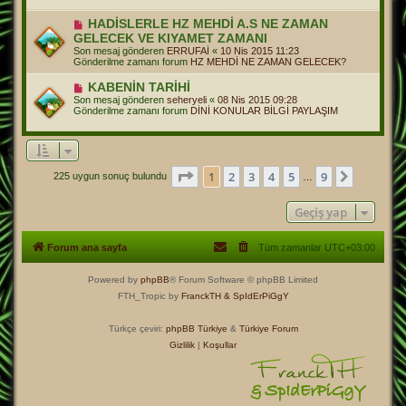
m
e
Y
HADİSLERLE HZ MEHDİ A.S NE ZAMAN
s
e
GELECEK VE KIYAMET ZAMANI
a
n
j
Son mesaj gönderen
ERRUFAİ
«
10 Nis 2015 11:23
i
Gönderilme zamanı forum
HZ MEHDİ NE ZAMAN GELECEK?
m
e
Y
KABENİN TARİHİ
s
e
a
Son mesaj gönderen
seheryeli
«
08 Nis 2015 09:28
n
j
Gönderilme zamanı forum
DİNİ KONULAR BİLGİ PAYLAŞIM
i
m
e
s
a
j
1
. sayfa (Toplam
9
sayfa)
1
2
3
4
5
9
Sonraki
225 uygun sonuç bulundu
…
Geçiş yap
Forum ana sayfa
Tüm zamanlar
UTC+03:00
Powered by
phpBB
® Forum Software © phpBB Limited
FTH_Tropic by
FranckTH
& SpIdErPiGgY
Türkçe çeviri:
phpBB Türkiye
&
Türkiye Forum
Gizlilik
|
Koşullar