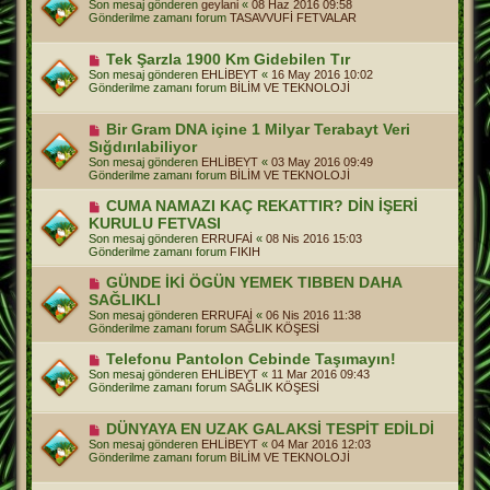
Son mesaj gönderen
geylani
«
08 Haz 2016 09:58
a
n
Gönderilme zamanı forum
TASAVVUFİ FETVALAR
j
i
m
e
Y
Tek Şarzla 1900 Km Gidebilen Tır
s
e
Son mesaj gönderen
EHLİBEYT
«
16 May 2016 10:02
a
n
Gönderilme zamanı forum
BİLİM VE TEKNOLOJİ
j
i
m
e
Y
Bir Gram DNA içine 1 Milyar Terabayt Veri
s
e
Sığdırılabiliyor
a
n
j
Son mesaj gönderen
EHLİBEYT
«
03 May 2016 09:49
i
Gönderilme zamanı forum
BİLİM VE TEKNOLOJİ
m
e
Y
CUMA NAMAZI KAÇ REKATTIR? DİN İŞERİ
s
e
a
KURULU FETVASI
n
j
Son mesaj gönderen
ERRUFAİ
«
08 Nis 2016 15:03
i
Gönderilme zamanı forum
FIKIH
m
e
Y
GÜNDE İKİ ÖGÜN YEMEK TIBBEN DAHA
s
e
a
SAĞLIKLI
n
j
Son mesaj gönderen
ERRUFAİ
«
06 Nis 2016 11:38
i
Gönderilme zamanı forum
SAĞLIK KÖŞESİ
m
e
Y
Telefonu Pantolon Cebinde Taşımayın!
s
e
a
Son mesaj gönderen
EHLİBEYT
«
11 Mar 2016 09:43
n
j
Gönderilme zamanı forum
SAĞLIK KÖŞESİ
i
m
e
Y
DÜNYAYA EN UZAK GALAKSİ TESPİT EDİLDİ
s
e
Son mesaj gönderen
EHLİBEYT
«
04 Mar 2016 12:03
a
n
Gönderilme zamanı forum
BİLİM VE TEKNOLOJİ
j
i
m