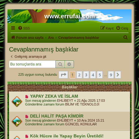
www.errufai.com
SSS
Kayıt
Giriş
A
Forum ana sayfa
Ara
Cevaplanmamış başlıklar
r
Cevaplanmamış başlıklar
a
Gelişmiş aramaya git
Ara
Gelişmiş arama
1
. sayfa (Toplam
9
sayfa)
1
2
3
4
5
9
Sonraki
225 uygun sonuç bulundu
…
Başlıklar
Y
YAPAY ZEKA VE İSLAM
e
Son mesaj gönderen
EHLİBEYT
«
21 Ağu 2025 17:03
n
Gönderilme zamanı forum
BİLİM VE TEKNOLOJİ
i
m
e
Y
DELİ HALİT PAŞA KİMDİR
s
e
Son mesaj gönderen
EHLİBEYT
«
10 Ara 2024 15:21
a
n
Gönderilme zamanı forum
GÜNCEL KONULAR
j
i
m
e
Y
Kök Hücre ile Yapay Beyin Üretildi!
s
e