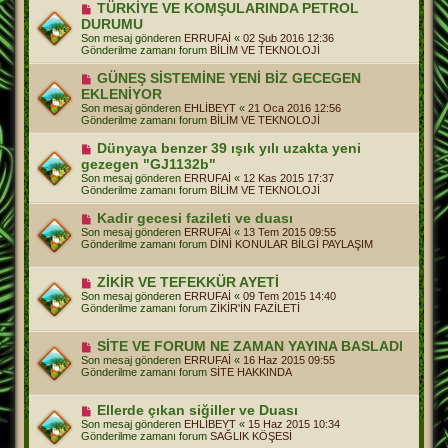
e
Y
TÜRKİYE VE KOMŞULARINDA PETROL
s
e
DURUMU
a
n
j
Son mesaj gönderen
ERRUFAİ
«
02 Şub 2016 12:36
i
Gönderilme zamanı forum
BİLİM VE TEKNOLOJİ
m
e
Y
GÜNEŞ SİSTEMİNE YENİ BİZ GECEGEN
s
e
a
EKLENİYOR
n
j
Son mesaj gönderen
EHLİBEYT
«
21 Oca 2016 12:56
i
Gönderilme zamanı forum
BİLİM VE TEKNOLOJİ
m
e
Y
Dünyaya benzer 39 ışık yılı uzakta yeni
s
e
a
gezegen "GJ1132b"
n
j
Son mesaj gönderen
ERRUFAİ
«
12 Kas 2015 17:37
i
Gönderilme zamanı forum
BİLİM VE TEKNOLOJİ
m
e
Y
Kadir gecesi fazileti ve duası
s
e
a
Son mesaj gönderen
ERRUFAİ
«
13 Tem 2015 09:55
n
j
Gönderilme zamanı forum
DİNİ KONULAR BİLGİ PAYLAŞIM
i
m
e
Y
ZİKİR VE TEFEKKÜR AYETİ
s
e
Son mesaj gönderen
ERRUFAİ
«
09 Tem 2015 14:40
a
n
Gönderilme zamanı forum
ZİKİR'İN FAZİLETİ
j
i
m
e
Y
SİTE VE FORUM NE ZAMAN YAYINA BASLADI
s
e
Son mesaj gönderen
ERRUFAİ
«
16 Haz 2015 09:55
a
n
Gönderilme zamanı forum
SİTE HAKKINDA
j
i
m
e
Y
Ellerde çıkan siğiller ve Duası
s
e
Son mesaj gönderen
EHLİBEYT
«
15 Haz 2015 10:34
a
n
Gönderilme zamanı forum
SAĞLIK KÖŞESİ
j
i