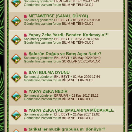
Son mesaj gönderen
ERRUFAİ
«
08 Tem 2024 15:43
a
n
Gönderilme zamanı forum
BİLİM VE TEKNOLOJİ
j
i
m
e
Y
METAWERSE (SANAL DÜNYA)
s
e
Son mesaj gönderen
EHLİBEYT
«
01 Şub 2022 09:50
a
n
Gönderilme zamanı forum
BİLİM VE TEKNOLOJİ
j
i
m
e
Y
Yapay Zeka Yazdi: Benden Korkmayin!!!
s
e
Son mesaj gönderen
EHLİBEYT
«
10 Eyl 2020 18:54
a
n
Gönderilme zamanı forum
BİLİM VE TEKNOLOJİ
j
i
m
e
Y
Şafak'ın Doğuş ve Batış Açısı Nedir?
s
e
Son mesaj gönderen
EHLİBEYT
«
05 May 2020 09:40
a
n
Gönderilme zamanı forum
SORULAR VE CEVAPLAR
j
i
m
e
Y
SAYI BULMA OYUNU
s
e
Son mesaj gönderen
EHLİBEYT
«
02 Mar 2020 17:54
a
n
Gönderilme zamanı forum
BİLİM VE TEKNOLOJİ
j
i
m
e
Y
YAPAY ZEKA NEDİR
s
e
Son mesaj gönderen
ERRUFAİ
«
02 Kas 2017 15:12
a
n
Gönderilme zamanı forum
BİLİM VE TEKNOLOJİ
j
i
m
e
Y
YAPAY ZEKA ÇALIŞMALARINA MÜDAHALE
s
e
Son mesaj gönderen
EHLİBEYT
«
21 Ağu 2017 12:02
a
n
Gönderilme zamanı forum
BİLİM VE TEKNOLOJİ
j
i
m
e
Y
tarikat ler müzik grubuna mı dönüyor?
s
e