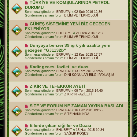
e
Y
TÜRKİYE VE KOMŞULARINDA PETROL
s
e
DURUMU
a
n
j
Son mesaj gönderen
ERRUFAİ
«
02 Şub 2016 12:36
i
Gönderilme zamanı forum
BİLİM VE TEKNOLOJİ
m
e
Y
GÜNEŞ SİSTEMİNE YENİ BİZ GECEGEN
s
e
a
EKLENİYOR
n
j
Son mesaj gönderen
EHLİBEYT
«
21 Oca 2016 12:56
i
Gönderilme zamanı forum
BİLİM VE TEKNOLOJİ
m
e
Y
Dünyaya benzer 39 ışık yılı uzakta yeni
s
e
a
gezegen "GJ1132b"
n
j
Son mesaj gönderen
ERRUFAİ
«
12 Kas 2015 17:37
i
Gönderilme zamanı forum
BİLİM VE TEKNOLOJİ
m
e
Y
Kadir gecesi fazileti ve duası
s
e
a
Son mesaj gönderen
ERRUFAİ
«
13 Tem 2015 09:55
n
j
Gönderilme zamanı forum
DİNİ KONULAR BİLGİ PAYLAŞIM
i
m
e
Y
ZİKİR VE TEFEKKÜR AYETİ
s
e
Son mesaj gönderen
ERRUFAİ
«
09 Tem 2015 14:40
a
n
Gönderilme zamanı forum
ZİKİR'İN FAZİLETİ
j
i
m
e
Y
SİTE VE FORUM NE ZAMAN YAYINA BASLADI
s
e
Son mesaj gönderen
ERRUFAİ
«
16 Haz 2015 09:55
a
n
Gönderilme zamanı forum
SİTE HAKKINDA
j
i
m
e
Y
Ellerde çıkan siğiller ve Duası
s
e
Son mesaj gönderen
EHLİBEYT
«
15 Haz 2015 10:34
a
n
Gönderilme zamanı forum
SAĞLIK KÖŞESİ
j
i