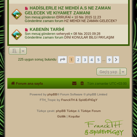
m
e
Y
HADİSLERLE HZ MEHDİ A.S NE ZAMAN
s
e
GELECEK VE KIYAMET ZAMANI
a
n
j
Son mesaj gönderen
ERRUFAİ
«
10 Nis 2015 11:23
i
Gönderilme zamanı forum
HZ MEHDİ NE ZAMAN GELECEK?
m
e
Y
KABENİN TARİHİ
s
e
a
Son mesaj gönderen
seheryeli
«
08 Nis 2015 09:28
n
j
Gönderilme zamanı forum
DİNİ KONULAR BİLGİ PAYLAŞIM
i
m
e
s
a
j
1
. sayfa (Toplam
9
sayfa)
1
2
3
4
5
9
Sonraki
225 uygun sonuç bulundu
…
Geçiş yap
Forum ana sayfa
Tüm zamanlar
UTC+03:00
Powered by
phpBB
® Forum Software © phpBB Limited
FTH_Tropic by
FranckTH
& SpIdErPiGgY
Türkçe çeviri:
phpBB Türkiye
&
Türkiye Forum
Gizlilik
|
Koşullar