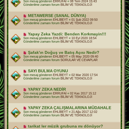
Son mesaj gönderen
ERRUFAİ
«
08 Tem 2024 15:43
a
n
Gönderilme zamanı forum
BİLİM VE TEKNOLOJİ
j
i
m
e
Y
METAWERSE (SANAL DÜNYA)
s
e
Son mesaj gönderen
EHLİBEYT
«
01 Şub 2022 09:50
a
n
Gönderilme zamanı forum
BİLİM VE TEKNOLOJİ
j
i
m
e
Y
Yapay Zeka Yazdi: Benden Korkmayin!!!
s
e
Son mesaj gönderen
EHLİBEYT
«
10 Eyl 2020 18:54
a
n
Gönderilme zamanı forum
BİLİM VE TEKNOLOJİ
j
i
m
e
Y
Şafak'ın Doğuş ve Batış Açısı Nedir?
s
e
Son mesaj gönderen
EHLİBEYT
«
05 May 2020 09:40
a
n
Gönderilme zamanı forum
SORULAR VE CEVAPLAR
j
i
m
e
Y
SAYI BULMA OYUNU
s
e
Son mesaj gönderen
EHLİBEYT
«
02 Mar 2020 17:54
a
n
Gönderilme zamanı forum
BİLİM VE TEKNOLOJİ
j
i
m
e
Y
YAPAY ZEKA NEDİR
s
e
Son mesaj gönderen
ERRUFAİ
«
02 Kas 2017 15:12
a
n
Gönderilme zamanı forum
BİLİM VE TEKNOLOJİ
j
i
m
e
Y
YAPAY ZEKA ÇALIŞMALARINA MÜDAHALE
s
e
Son mesaj gönderen
EHLİBEYT
«
21 Ağu 2017 12:02
a
n
Gönderilme zamanı forum
BİLİM VE TEKNOLOJİ
j
i
m
e
Y
tarikat ler müzik grubuna mı dönüyor?
s
e