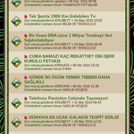
Son mesaj gönderen
geylani
«
08 Haz 2016 09:58
a
n
Gönderilme zamanı forum
TASAVVUFİ FETVALAR
j
i
m
e
Y
Tek Şarzla 1900 Km Gidebilen Tır
s
e
Son mesaj gönderen
EHLİBEYT
«
16 May 2016 10:02
a
n
Gönderilme zamanı forum
BİLİM VE TEKNOLOJİ
j
i
m
e
Y
Bir Gram DNA içine 1 Milyar Terabayt Veri
s
e
Sığdırılabiliyor
a
n
j
Son mesaj gönderen
EHLİBEYT
«
03 May 2016 09:49
i
Gönderilme zamanı forum
BİLİM VE TEKNOLOJİ
m
e
Y
CUMA NAMAZI KAÇ REKATTIR? DİN İŞERİ
s
e
a
KURULU FETVASI
n
j
Son mesaj gönderen
ERRUFAİ
«
08 Nis 2016 15:03
i
Gönderilme zamanı forum
FIKIH
m
e
Y
GÜNDE İKİ ÖGÜN YEMEK TIBBEN DAHA
s
e
a
SAĞLIKLI
n
j
Son mesaj gönderen
ERRUFAİ
«
06 Nis 2016 11:38
i
Gönderilme zamanı forum
SAĞLIK KÖŞESİ
m
e
Y
Telefonu Pantolon Cebinde Taşımayın!
s
e
a
Son mesaj gönderen
EHLİBEYT
«
11 Mar 2016 09:43
n
j
Gönderilme zamanı forum
SAĞLIK KÖŞESİ
i
m
e
Y
DÜNYAYA EN UZAK GALAKSİ TESPİT EDİLDİ
s
e
Son mesaj gönderen
EHLİBEYT
«
04 Mar 2016 12:03
a
n
Gönderilme zamanı forum
BİLİM VE TEKNOLOJİ
j
i
m