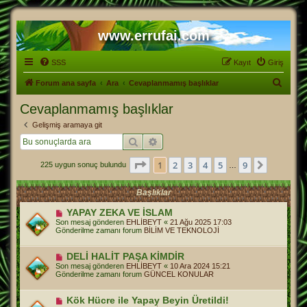
www.errufai.com
SSS
Kayıt
Giriş
A
Forum ana sayfa
Ara
Cevaplanmamış başlıklar
r
Cevaplanmamış başlıklar
a
Gelişmiş aramaya git
Ara
Gelişmiş arama
1
. sayfa (Toplam
9
sayfa)
1
2
3
4
5
9
Sonraki
225 uygun sonuç bulundu
…
Başlıklar
Y
YAPAY ZEKA VE İSLAM
e
Son mesaj gönderen
EHLİBEYT
«
21 Ağu 2025 17:03
n
Gönderilme zamanı forum
BİLİM VE TEKNOLOJİ
i
m
e
Y
DELİ HALİT PAŞA KİMDİR
s
e
Son mesaj gönderen
EHLİBEYT
«
10 Ara 2024 15:21
a
n
Gönderilme zamanı forum
GÜNCEL KONULAR
j
i
m
e
Y
Kök Hücre ile Yapay Beyin Üretildi!
s
e