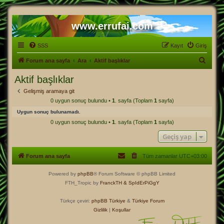
www.errufai.com
SSS
Kayıt
Giriş
A
Forum ana sayfa
Ara
Aktif başlıklar
r
Aktif başlıklar
a
Gelişmiş aramaya git
0 uygun sonuç bulundu •
1
. sayfa (Toplam
1
sayfa)
Uygun sonuç bulunamadı.
0 uygun sonuç bulundu •
1
. sayfa (Toplam
1
sayfa)
Geçiş yap
Forum ana sayfa
Tüm zamanlar
UTC+03:00
Powered by
phpBB
® Forum Software © phpBB Limited
FTH_Tropic by
FranckTH
& SpIdErPiGgY
Türkçe çeviri:
phpBB Türkiye
&
Türkiye Forum
Gizlilik
|
Koşullar