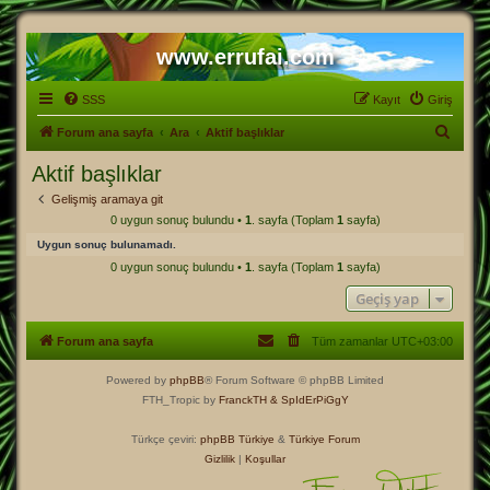
www.errufai.com
SSS
Kayıt
Giriş
A
Forum ana sayfa
Ara
Aktif başlıklar
r
Aktif başlıklar
a
Gelişmiş aramaya git
0 uygun sonuç bulundu •
1
. sayfa (Toplam
1
sayfa)
Uygun sonuç bulunamadı.
0 uygun sonuç bulundu •
1
. sayfa (Toplam
1
sayfa)
Geçiş yap
Forum ana sayfa
Tüm zamanlar
UTC+03:00
Powered by
phpBB
® Forum Software © phpBB Limited
FTH_Tropic by
FranckTH
& SpIdErPiGgY
Türkçe çeviri:
phpBB Türkiye
&
Türkiye Forum
Gizlilik
|
Koşullar