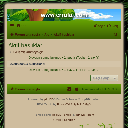
www.errufai.com
SSS
Kayıt
Giriş
A
Forum ana sayfa
Ara
Aktif başlıklar
r
Aktif başlıklar
a
Gelişmiş aramaya git
0 uygun sonuç bulundu •
1
. sayfa (Toplam
1
sayfa)
Uygun sonuç bulunamadı.
0 uygun sonuç bulundu •
1
. sayfa (Toplam
1
sayfa)
Geçiş yap
Forum ana sayfa
Tüm zamanlar
UTC+03:00
Powered by
phpBB
® Forum Software © phpBB Limited
FTH_Tropic by
FranckTH
& SpIdErPiGgY
Türkçe çeviri:
phpBB Türkiye
&
Türkiye Forum
Gizlilik
|
Koşullar