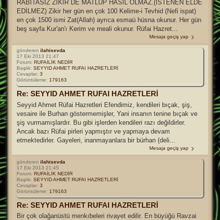
RABITASIZ ZİKİR DE MATLUP HASIL OLMAZ.(İSTENEN ELDE
EDİLMEZ) Zikir her gün en çok 100 Kelime-i Tevhid (Nefi ispat)
en çok 1500 ismi Zat(Allah) ayrıca esmaü hüsna okunur. Her gün
beş sayfa Kur'an'ı Kerim ve meali okunur. Rüfai Hazret...
Mesaja geçiş yap
gönderen
ilahisevda
17 Eki 2013 21:47
Forum:
RUFAİLİK NEDİR
Başlık:
SEYYID AHMET RUFAI HAZRETLERİ
Cevaplar:
3
Görüntüleme:
179163
Re: SEYYID AHMET RUFAI HAZRETLERİ
Seyyid Ahmet Rüfai Hazretleri Efendimiz, kendileri bıçak, şiş,
vesaire ile Burhan göstermemişler, Yani insanın tenine bıçak ve
şiş vurmamışlardır. Bu gibi işlerden kendileri razı değildirler.
Ancak bazı Rüfai pirleri yapmıştır ve yapmaya devam
etmektedirler. Gayeleri, inanmayanlara bir bürhan (deli...
Mesaja geçiş yap
gönderen
ilahisevda
17 Eki 2013 21:45
Forum:
RUFAİLİK NEDİR
Başlık:
SEYYID AHMET RUFAI HAZRETLERİ
Cevaplar:
3
Görüntüleme:
179163
Re: SEYYID AHMET RUFAI HAZRETLERİ
Bir çok olağanüstü menkıbeleri rivayet edilir. En büyüğü Ravzai