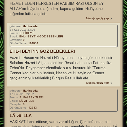
HIZMET EDEN HERKESTEN RABBIM RAZI OLSUN EY
ALLAH'ım İnâyetine sığındım, kapına geldim. Hidâyetine
sığındım lutfuna geldi...
Mesaja geçiş yap
gönderen
ilahisevda
24 Kas 2013 23:06
Forum:
EHLİBEYT
Başlık:
EHL-İ BEYT'İN GÖZ BEBEKLERİ
Cevaplar:
0
Görüntüleme:
114854
EHL-İ BEYT'İN GÖZ BEBEKLERİ
Hazret-i Hasan ve Hazret-i Hüseyin ehl-i beytin gözbebekleridir.
Babaları Hazret-i Ali, anneleri ise Resulullahın kızı Fatıma-tüz-
Zehra’dır. Peygamber efendimiz s.a.v. buyurdu ki: "Fatıma,
Cennet kadınlarının üstünü, Hasan ve Hüseyin de Cennet
gençlerinin yüksekleridir.) Bir gün Resulullah efe...
Mesaja geçiş yap
gönderen
ilahisevda
17 Eki 2013 22:22
Forum:
RUFAİ BEYİTLERİ
Başlık:
LÂ vü İLLA
Cevaplar:
0
Görüntüleme:
42783
LÂ vü İLLA
HAKİKAT İsbat ettinse, varın var olduğun, Çözüldü esrar, bitti
yorgunluğun. İsbat-ı vücut, yoku yok etmektir. İşte bu hikmeti: LÂ