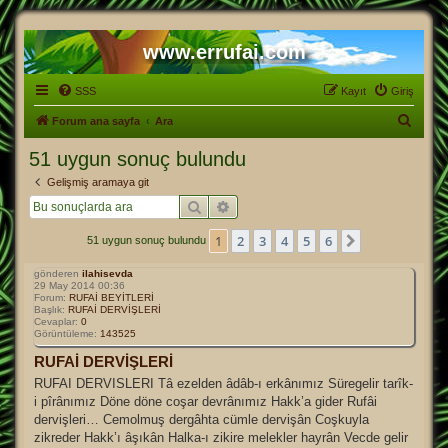
www.errufai.com
SSS
Kayıt
Giriş
A
Forum ana sayfa
Ara
r
51 uygun sonuç bulundu
a
Gelişmiş aramaya git
Ara
Gelişmiş arama
1
2
3
4
5
6
Sonraki
51 uygun sonuç bulundu
gönderen
ilahisevda
29 May 2014 00:36
Forum:
RUFAİ BEYİTLERİ
Başlık:
RUFAİ DERVİŞLERİ
Cevaplar:
0
Görüntüleme:
143525
RUFAİ DERVİŞLERİ
RUFAI DERVISLERI Tâ ezelden âdâb-ı erkânımız Süregelir tarîk-
i pîrânımız Döne döne coşar devrânımız Hakk’a gider Rufâi
dervişleri… Cemolmuş dergâhta cümle dervişân Coşkuyla
zikreder Hakk’ı âşıkân Halka-ı zikire melekler hayrân Vecde gelir