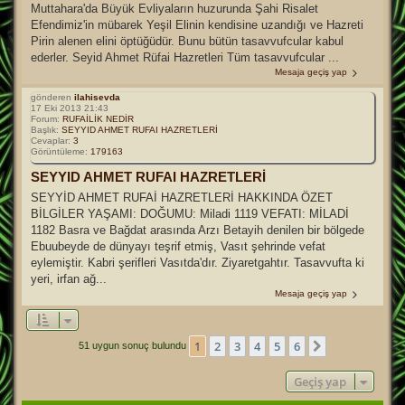
Muttahara'da Büyük Evliyaların huzurunda Şahi Risalet
Efendimiz'in mübarek Yeşil Elinin kendisine uzandığı ve Hazreti
Pirin alenen elini öptüğüdür. Bunu bütün tasavvufcular kabul
ederler. Seyid Ahmet Rüfai Hazretleri Tüm tasavvufcular ...
Mesaja geçiş yap
gönderen
ilahisevda
17 Eki 2013 21:43
Forum:
RUFAİLİK NEDİR
Başlık:
SEYYID AHMET RUFAI HAZRETLERİ
Cevaplar:
3
Görüntüleme:
179163
SEYYID AHMET RUFAI HAZRETLERİ
SEYYİD AHMET RUFAİ HAZRETLERİ HAKKINDA ÖZET
BİLGİLER YAŞAMI: DOĞUMU: Miladi 1119 VEFATI: MİLADİ
1182 Basra ve Bağdat arasında Arzı Betayih denilen bir bölgede
Ebuubeyde de dünyayı teşrif etmiş, Vasıt şehrinde vefat
eylemiştir. Kabri şerifleri Vasıtda'dır. Ziyaretgahtır. Tasavvufta ki
yeri, irfan ağ...
Mesaja geçiş yap
1
2
3
4
5
6
Sonraki
51 uygun sonuç bulundu
Geçiş yap