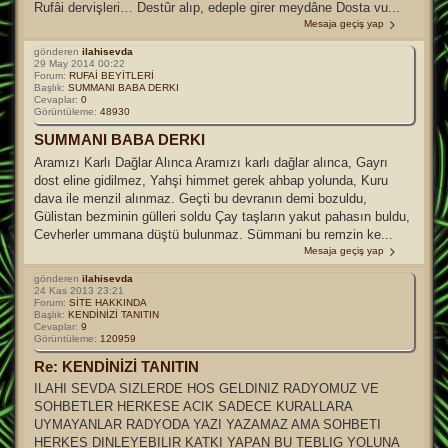
Rufâi dervişleri… Destûr alıp, edeple girer meydâne Dosta vu...
Mesaja geçiş yap
gönderen
ilahisevda
29 May 2014 00:22
Forum:
RUFAİ BEYİTLERİ
Başlık:
SUMMANI BABA DERKI
Cevaplar:
0
Görüntüleme:
48930
SUMMANI BABA DERKI
Aramızı Karlı Dağlar Alınca Aramızı karlı dağlar alınca, Gayrı
dost eline gidilmez, Yahşi himmet gerek ahbap yolunda, Kuru
dava ile menzil alınmaz. Geçti bu devranın demi bozuldu,
Gülistan bezminin gülleri soldu Çay taşların yakut pahasın buldu,
Cevherler ummana düştü bulunmaz. Sümmani bu remzin ke...
Mesaja geçiş yap
gönderen
ilahisevda
24 Kas 2013 23:21
Forum:
SİTE HAKKINDA
Başlık:
KENDİNİZİ TANITIN
Cevaplar:
9
Görüntüleme:
120959
Re: KENDİNİZİ TANITIN
ILAHI SEVDA SIZLERDE HOS GELDINIZ RADYOMUZ VE
SOHBETLER HERKESE ACIK SADECE KURALLARA
UYMAYANLAR RADYODA YAZI YAZAMAZ AMA SOHBETI
HERKES DINLEYEBILIR KATKI YAPAN BU TEBLIG YOLUNA