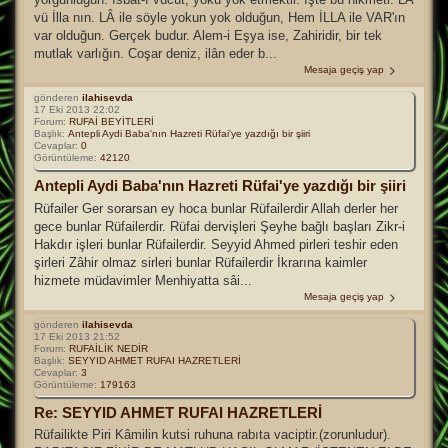
vü İlla nın. LÂ ile söyle yokun yok olduğun, Hem İLLA ile VAR'ın
var olduğun. Gerçek budur. Alem-i Eşya ise, Zahiridir, bir tek
mutlak varlığın. Coşar deniz, ilân eder b...
Mesaja geçiş yap
gönderen
ilahisevda
17 Eki 2013 22:02
Forum:
RUFAİ BEYİTLERİ
Başlık:
Antepli Aydi Baba'nın Hazreti Rüfai'ye yazdığı bir şiiri
Cevaplar:
0
Görüntüleme:
42120
Antepli Aydi Baba'nın Hazreti Rüfai'ye yazdığı bir şiiri
Rüfailer Ger sorarsan ey hoca bunlar Rüfailerdir Allah derler her
gece bunlar Rüfailerdir. Rüfai dervişleri Şeyhe bağlı başları Zikr-i
Hakdır işleri bunlar Rüfailerdir. Seyyid Ahmed pirleri teshir eden
şirleri Zâhir olmaz sirleri bunlar Rüfailerdir İkrarına kaimler
hizmete müdavimler Menhiyatta sâi...
Mesaja geçiş yap
gönderen
ilahisevda
17 Eki 2013 21:52
Forum:
RUFAİLİK NEDİR
Başlık:
SEYYID AHMET RUFAI HAZRETLERİ
Cevaplar:
3
Görüntüleme:
179163
Re: SEYYID AHMET RUFAI HAZRETLERİ
Rüfailikte Piri Kâmilin kutsi ruhuna rabıta vaciptir.(zorunludur).