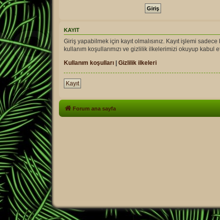
KAYIT
Giriş yapabilmek için kayıt olmalısınız. Kayıt işlemi sadece bi
kullanım koşullarımızı ve gizlilik ilkelerimizi okuyup kabu
Kullanım koşulları
|
Gizlilik ilkeleri
Kayıt
Forum ana sayfa