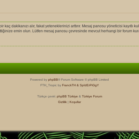
r kaç dakikanızı alır, fakat yeteneklerinizi arttırır. Mesaj panosu yöneticisi kayıtlı ku
l ettiğinize emin olun. Lütfen mesaj panosu çevresinde mevcut herhangi bir forum ku
Powered by
phpBB
® Forum Software © phpBB Limited
FTH_Tropic by
FranckTH
& SpIdErPiGgY
Türkçe çeviri:
phpBB Türkiye
&
Türkiye Forum
Gizlilik
|
Koşullar