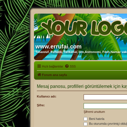
www.errufai.com
Tasavvuf, Rufailik, Tarikatlar, ilim,Astronomi, Fıkıh,Namaz vakit
Hızlı bağlantılar
SSS
Forum ana sayfa
Mesaj panosu, profilleri görüntülemek için kay
Kullanıcı adı:
Şifre:
Şifremi unuttum
Beni hatırla
Bu oturumda çevrimiçi oldu