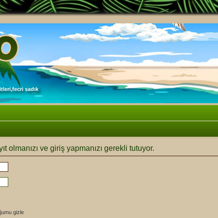
leri,fecri sadık
ıt olmanızı ve giriş yapmanızı gerekli tutuyor.
ğumu gizle