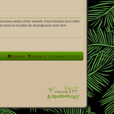
llanıcılara ekstra izinler verebilir. Kayıt olmadan önce lütfen
ralı varsa bu kuralları da okuduğunuza emin olun.
Bize ulaşın
Çerezleri sil
Tüm zamanlar
UTC+03:00