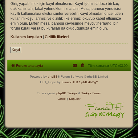
Giriş yapabilmek için kayıt olmalısınız. Kayıt işlemi sadece bir kaç
dakikanızı alır, fakat yeteneklerinizi arttırır. Mesaj panosu yöneticisi
kayıtlı kullanıcılara ekstra izinler verebilir. Kayıt olmadan önce lütfen
kullanım koşullarımızı ve gizlilik ilkelerimizi okuyup kabul ettiğinize
emin olun. Lütfen mesaj panosu çevresinde mevcut herhangi bir
forum kuralı varsa bu kuralları da okuduğunuza emin olun.
Kullanım koşulları
|
Gizlilik ilkeleri
Kayıt
Forum ana sayfa
Tüm zamanlar
UTC+03:00
Powered by
phpBB
® Forum Software © phpBB Limited
FTH_Tropic by
FranckTH
& SpIdErPiGgY
Türkçe çeviri:
phpBB Türkiye
&
Türkiye Forum
Gizlilik
|
Koşullar