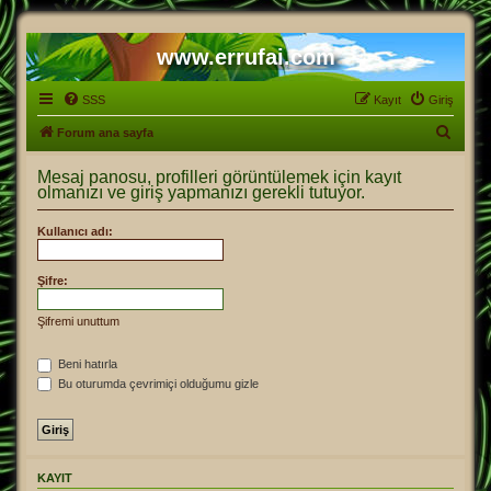
www.errufai.com
SSS
Kayıt
Giriş
A
Forum ana sayfa
r
Mesaj panosu, profilleri görüntülemek için kayıt
a
olmanızı ve giriş yapmanızı gerekli tutuyor.
Kullanıcı adı:
Şifre:
Şifremi unuttum
Beni hatırla
Bu oturumda çevrimiçi olduğumu gizle
KAYIT