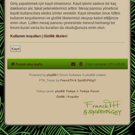
Giriş yapabilmek için kayıt olmalısınız. Kayıt işlemi sadece bir kaç
dakikanızı alır, fakat yeteneklerinizi arttırır. Mesaj panosu yöneticisi
kayıtlı kullanıcılara ekstra izinler verebilir. Kayıt olmadan önce lütfen
kullanım koşullarımızı ve gizlilik ilkelerimizi okuyup kabul ettiğinize
emin olun. Lütfen mesaj panosu çevresinde mevcut herhangi bir
forum kuralı varsa bu kuralları da okuduğunuza emin olun.
Kullanım koşulları
|
Gizlilik ilkeleri
Kayıt
Forum ana sayfa
Tüm zamanlar
UTC+03:00
Powered by
phpBB
® Forum Software © phpBB Limited
FTH_Tropic by
FranckTH
& SpIdErPiGgY
Türkçe çeviri:
phpBB Türkiye
&
Türkiye Forum
Gizlilik
|
Koşullar