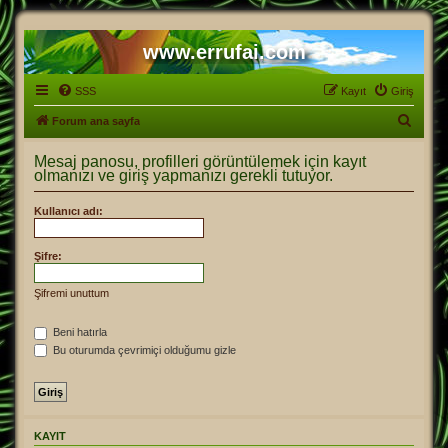
www.errufai.com
SSS
Kayıt
Giriş
A
Forum ana sayfa
r
Mesaj panosu, profilleri görüntülemek için kayıt
a
olmanızı ve giriş yapmanızı gerekli tutuyor.
Kullanıcı adı:
Şifre:
Şifremi unuttum
Beni hatırla
Bu oturumda çevrimiçi olduğumu gizle
KAYIT