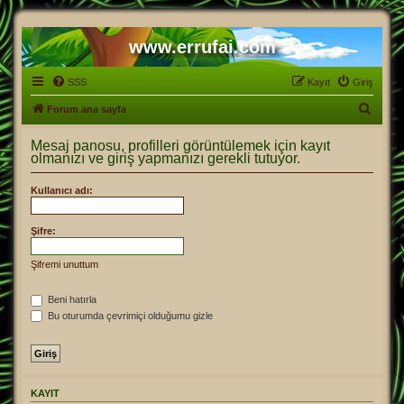
www.errufai.com
SSS
Kayıt
Giriş
A
Forum ana sayfa
r
Mesaj panosu, profilleri görüntülemek için kayıt
a
olmanızı ve giriş yapmanızı gerekli tutuyor.
Kullanıcı adı:
Şifre:
Şifremi unuttum
Beni hatırla
Bu oturumda çevrimiçi olduğumu gizle
KAYIT