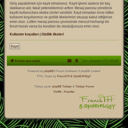
Giriş yapabilmek için kayıt olmalısınız. Kayıt işlemi sadece bir kaç
dakikanızı alır, fakat yeteneklerinizi arttırır. Mesaj panosu yöneticisi
kayıtlı kullanıcılara ekstra izinler verebilir. Kayıt olmadan önce lütfen
kullanım koşullarımızı ve gizlilik ilkelerimizi okuyup kabul ettiğinize
emin olun. Lütfen mesaj panosu çevresinde mevcut herhangi bir
forum kuralı varsa bu kuralları da okuduğunuza emin olun.
Kullanım koşulları
|
Gizlilik ilkeleri
Kayıt
Forum ana sayfa
Tüm zamanlar
UTC+03:00
Powered by
phpBB
® Forum Software © phpBB Limited
FTH_Tropic by
FranckTH
& SpIdErPiGgY
Türkçe çeviri:
phpBB Türkiye
&
Türkiye Forum
Gizlilik
|
Koşullar