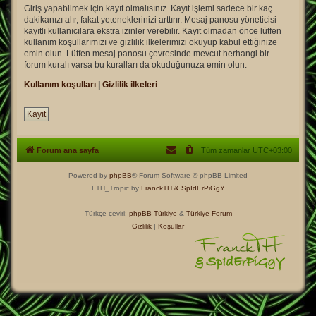
Giriş yapabilmek için kayıt olmalısınız. Kayıt işlemi sadece bir kaç
dakikanızı alır, fakat yeteneklerinizi arttırır. Mesaj panosu yöneticisi
kayıtlı kullanıcılara ekstra izinler verebilir. Kayıt olmadan önce lütfen
kullanım koşullarımızı ve gizlilik ilkelerimizi okuyup kabul ettiğinize
emin olun. Lütfen mesaj panosu çevresinde mevcut herhangi bir
forum kuralı varsa bu kuralları da okuduğunuza emin olun.
Kullanım koşulları
|
Gizlilik ilkeleri
Kayıt
Forum ana sayfa
Tüm zamanlar
UTC+03:00
Powered by
phpBB
® Forum Software © phpBB Limited
FTH_Tropic by
FranckTH
& SpIdErPiGgY
Türkçe çeviri:
phpBB Türkiye
&
Türkiye Forum
Gizlilik
|
Koşullar