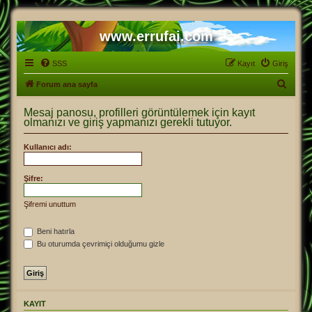
www.errufai.com
SSS
Kayıt
Giriş
A
Forum ana sayfa
r
Mesaj panosu, profilleri görüntülemek için kayıt
a
olmanızı ve giriş yapmanızı gerekli tutuyor.
Kullanıcı adı:
Şifre:
Şifremi unuttum
Beni hatırla
Bu oturumda çevrimiçi olduğumu gizle
KAYIT