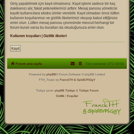
Giriş yapabilmek için kayıt olmalısınız. Kayıt işlemi sadece bir kaç
dakikanızı alır, fakat yeteneklerinizi arttırır. Mesaj panosu yöneticisi
kayıtlı kullanıcılara ekstra izinler verebilir. Kayıt olmadan önce lütfen
kullanım koşullarımızı ve gizlilik ilkelerimizi okuyup kabul ettiğinize
emin olun. Lütfen mesaj panosu çevresinde mevcut herhangi bir
forum kuralı varsa bu kuralları da okuduğunuza emin olun.
Kullanım koşulları
|
Gizlilik ilkeleri
Kayıt
Forum ana sayfa
Tüm zamanlar
UTC+03:00
Powered by
phpBB
® Forum Software © phpBB Limited
FTH_Tropic by
FranckTH
& SpIdErPiGgY
Türkçe çeviri:
phpBB Türkiye
&
Türkiye Forum
Gizlilik
|
Koşullar