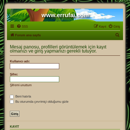
www.errufai.com
SSS
Kayıt
Giriş
A
Forum ana sayfa
r
Mesaj panosu, profilleri görüntülemek için kayıt
a
olmanızı ve giriş yapmanızı gerekli tutuyor.
Kullanıcı adı:
Şifre:
Şifremi unuttum
Beni hatırla
Bu oturumda çevrimiçi olduğumu gizle
KAYIT