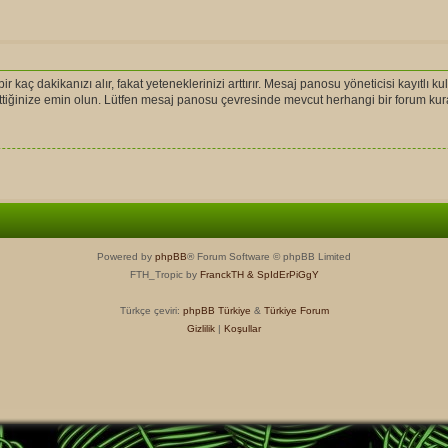
r kaç dakikanızı alır, fakat yeteneklerinizi arttırır. Mesaj panosu yöneticisi kayıtlı ku
l ettiğinize emin olun. Lütfen mesaj panosu çevresinde mevcut herhangi bir forum ku
Powered by
phpBB
® Forum Software © phpBB Limited
FTH_Tropic by
FranckTH
& SpIdErPiGgY
Türkçe çeviri:
phpBB Türkiye
&
Türkiye Forum
Gizlilik
|
Koşullar