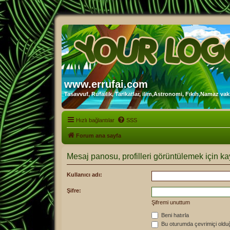
www.errufai.com
Tasavvuf, Rufailik, Tarikatlar, ilim,Astronomi, Fıkıh,Namaz vakit
Hızlı bağlantılar
SSS
Forum ana sayfa
Mesaj panosu, profilleri görüntülemek için kay
Kullanıcı adı:
Şifre:
Şifremi unuttum
Beni hatırla
Bu oturumda çevrimiçi oldu