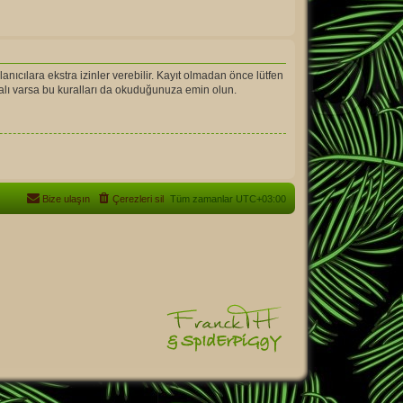
llanıcılara ekstra izinler verebilir. Kayıt olmadan önce lütfen
ralı varsa bu kuralları da okuduğunuza emin olun.
Bize ulaşın
Çerezleri sil
Tüm zamanlar
UTC+03:00