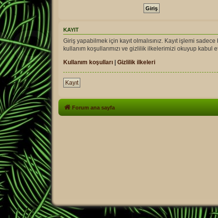
KAYIT
Giriş yapabilmek için kayıt olmalısınız. Kayıt işlemi sadece bi
kullanım koşullarımızı ve gizlilik ilkelerimizi okuyup kabu
Kullanım koşulları
|
Gizlilik ilkeleri
Kayıt
Forum ana sayfa