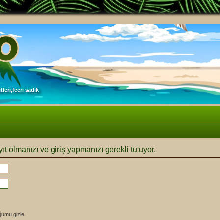
leri,fecri sadık
ıt olmanızı ve giriş yapmanızı gerekli tutuyor.
ğumu gizle