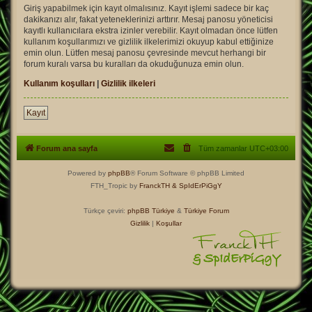
Giriş yapabilmek için kayıt olmalısınız. Kayıt işlemi sadece bir kaç
dakikanızı alır, fakat yeteneklerinizi arttırır. Mesaj panosu yöneticisi
kayıtlı kullanıcılara ekstra izinler verebilir. Kayıt olmadan önce lütfen
kullanım koşullarımızı ve gizlilik ilkelerimizi okuyup kabul ettiğinize
emin olun. Lütfen mesaj panosu çevresinde mevcut herhangi bir
forum kuralı varsa bu kuralları da okuduğunuza emin olun.
Kullanım koşulları
|
Gizlilik ilkeleri
Kayıt
Forum ana sayfa
Tüm zamanlar
UTC+03:00
Powered by
phpBB
® Forum Software © phpBB Limited
FTH_Tropic by
FranckTH
& SpIdErPiGgY
Türkçe çeviri:
phpBB Türkiye
&
Türkiye Forum
Gizlilik
|
Koşullar