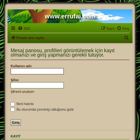
www.errufai.com
SSS
Kayıt
Giriş
A
Forum ana sayfa
r
Mesaj panosu, profilleri görüntülemek için kayıt
a
olmanızı ve giriş yapmanızı gerekli tutuyor.
Kullanıcı adı:
Şifre:
Şifremi unuttum
Beni hatırla
Bu oturumda çevrimiçi olduğumu gizle
KAYIT